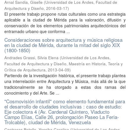
Arnal Sandia, Giselle
(
Universidad de Los Andes, Facultad de
Arquitectura y Diseño
,
2016-03-17
)
El presente trabajo propone rutas culturales como una estrategia
aplicable a la ciudad de Mérida para la valoración, difusión y
conservación de los elementos patrimoniales arquitectónicos del
entramado urbano que conforma ...
Consideraciones sobre arquitectura y música religiosa
en la ciudad de Mérida, durante la mitad del siglo XIX
(1800-1850)
Andrades Grassi, Silvia Elena
(
Universidad de Los Andes,
Facultad de Arquitectura y Diseño, Maestría en Historia, Teoría y
Crítica de Arquitectura
,
2013-04-09
)
Partiendo de la investigación histórica, el presente trabajo plantea
una interrelación entre Arquitectura y Música, más allá de la que
tradicionalmente se ha otorgado a estas dos ramas del
conocimiento y del Arte. Se ...
"Cosmovisión infantil" como elemento fundamental para
el desarrollo de ciudades inclusivas : caso de estudio:
Eje colectora 4 (Av. Cardenal Quintero, Viaducto
Campo Elías, Calle 26, prolongación Paseo La Feria-
Trolcable), ciudad de Mérida, Venezuela
Contreras Botello, Yessika Carolina
(
Universidad de Los Andes,