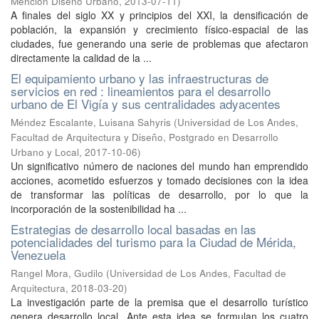
Mención Diseño Urbano
,
2013-07-11
)
A finales del siglo XX y principios del XXI, la densificación de
población, la expansión y crecimiento físico-espacial de las
ciudades, fue generando una serie de problemas que afectaron
directamente la calidad de la ...
El equipamiento urbano y las infraestructuras de
servicios en red : lineamientos para el desarrollo
urbano de El Vigía y sus centralidades adyacentes
Méndez Escalante, Luisana Sahyris
(
Universidad de Los Andes,
Facultad de Arquitectura y Diseño, Postgrado en Desarrollo
Urbano y Local
,
2017-10-06
)
Un significativo número de naciones del mundo han emprendido
acciones, acometido esfuerzos y tomado decisiones con la idea
de transformar las políticas de desarrollo, por lo que la
incorporación de la sostenibilidad ha ...
Estrategias de desarrollo local basadas en las
potencialidades del turismo para la Ciudad de Mérida,
Venezuela
Rangel Mora, Gudilo
(
Universidad de Los Andes, Facultad de
Arquitectura
,
2018-03-20
)
La investigación parte de la premisa que el desarrollo turístico
genera desarrollo local. Ante esta idea se formulan los cuatro