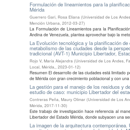
Formulación de lineamientos para la planificac
Mérida
Guerrero Gari, Rosa Eliana
(
Universidad de Los Andes
Mención Urbana
,
2012-03-27
)
La Formulación de Lineamientos para la Planificación
Andina de Venezuela, plantea aprovechar bajo la metodo
La Evolución tecnológica y la planificación de
metabolismo de las ciudades desde la perspecti
tradicional (AVT-1) Municipio Libertador, Esta
Rojo V, María Alejandra
(
Universidad de Los Andes, Fa
Local, Mérida,
,
2023-01-12
)
Resumen El desarrollo de las ciudades está limitado por
de Mérida con gran crecimiento poblacional y con una 
La gestión para el manejo de los residuos y de
estudio de caso: municipio Libertador del est
Contreras Peña, Maury Olimar
(
Universidad de Los Ande
Mérida
,
2017-11-30
)
Este trabajo de investigación hace referencia al man
Libertador del Estado Mérida, donde subyacen una seri
La imagen de la arquitectura contemporánea. 