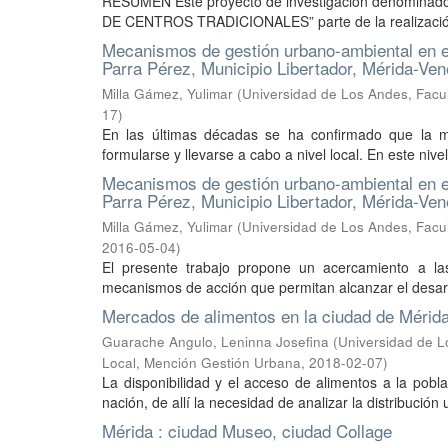
RESUMEN Este proyecto de investigación denomi
DE CENTROS TRADICIONALES” parte de la realización de
Mecanismos de gestión urbano-ambiental en es
Parra Pérez, Municipio Libertador, Mérida-Ve
Milla Gámez, Yulimar
(
Universidad de Los Andes, Facul
17
)
En las últimas décadas se ha confirmado que la ma
formularse y llevarse a cabo a nivel local. En este nive
Mecanismos de gestión urbano-ambiental en es
Parra Pérez, Municipio Libertador, Mérida-Ve
Milla Gámez, Yulimar
(
Universidad de Los Andes, Facul
2016-05-04
)
El presente trabajo propone un acercamiento a las
mecanismos de acción que permitan alcanzar el desarro
Mercados de alimentos en la ciudad de Mérida
Guarache Angulo, Leninna Josefina
(
Universidad de L
Local, Mención Gestión Urbana
,
2018-02-07
)
La disponibilidad y el acceso de alimentos a la pob
nación, de allí la necesidad de analizar la distribución 
Mérida : ciudad Museo, ciudad Collage