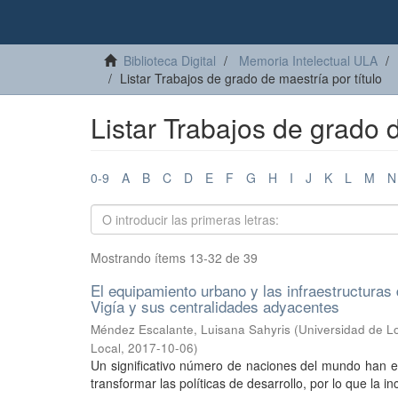
Biblioteca Digital
Memoria Intelectual ULA
Listar Trabajos de grado de maestría por título
Listar Trabajos de grado d
0-9
A
B
C
D
E
F
G
H
I
J
K
L
M
N
Mostrando ítems 13-32 de 39
El equipamiento urbano y las infraestructuras 
Vigía y sus centralidades adyacentes
Méndez Escalante, Luisana Sahyris
(
Universidad de Lo
Local
,
2017-10-06
)
Un significativo número de naciones del mundo han e
transformar las políticas de desarrollo, por lo que la in