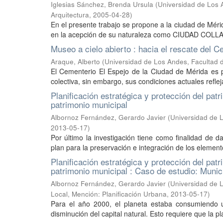
Iglesias Sánchez, Brenda Ursula
(
Universidad de Los A
Arquitectura
,
2005-04-28
)
En el presente trabajo se propone a la ciudad de Mé
en la acepción de su naturaleza como CIUDAD COLLAGE
Museo a cielo abierto : hacia el rescate del 
Araque, Alberto
(
Universidad de Los Andes, Facultad d
El Cementerio El Espejo de la Ciudad de Mérida es p
colectiva, sin embargo, sus condiciones actuales refleja
Planificación estratégica y protección del pat
patrimonio municipal
Albornoz Fernández, Gerardo Javier
(
Universidad de L
2013-05-17
)
Por último la investigación tiene como finalidad de d
plan para la preservación e integración de los elementos
Planificación estratégica y protección del pat
patrimonio municipal : Caso de estudio: Muni
Albornoz Fernández, Gerardo Javier
(
Universidad de L
Local, Mención: Planificación Urbana
,
2013-05-17
)
Para el año 2000, el planeta estaba consumiendo 
disminución del capital natural. Esto requiere que la pl