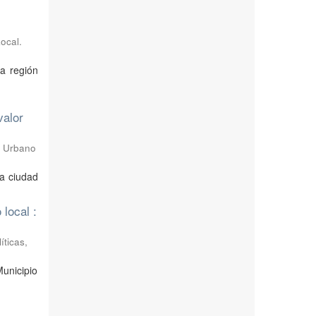
ocal.
la región
valor
o Urbano
la ciudad
local :
íticas,
Municipio