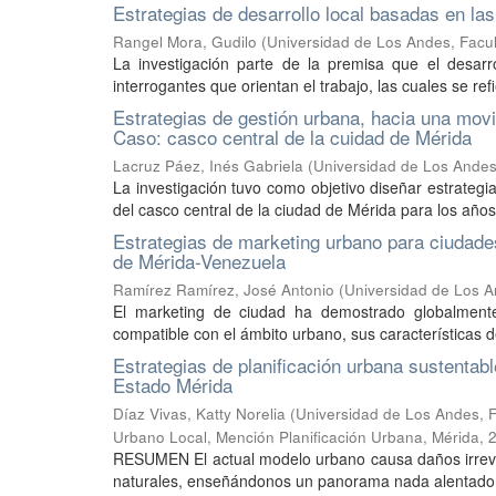
Estrategias de desarrollo local basadas en la
Rangel Mora, Gudilo
(
Universidad de Los Andes, Facul
La investigación parte de la premisa que el desarro
interrogantes que orientan el trabajo, las cuales se ref
Estrategias de gestión urbana, hacia una movil
Caso: casco central de la cuidad de Mérida
Lacruz Páez, Inés Gabriela
(
Universidad de Los Andes,
La investigación tuvo como objetivo diseñar estrategia
del casco central de la ciudad de Mérida para los año
Estrategias de marketing urbano para ciudades
de Mérida-Venezuela
Ramírez Ramírez, José Antonio
(
Universidad de Los A
El marketing de ciudad ha demostrado globalmente
compatible con el ámbito urbano, sus características de
Estrategias de planificación urbana sustentabl
Estado Mérida
Díaz Vivas, Katty Norelia
(
Universidad de Los Andes, F
Urbano Local, Mención Planificación Urbana, Mérida
,
RESUMEN El actual modelo urbano causa daños irrever
naturales, enseñándonos un panorama nada alentador