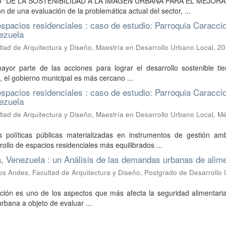
nado “DE LA SOSTENIBILIDAD A LA IMAGEN URBANA PARA EL MEJO
 una evaluación de la problemática actual del sector, ...
pacios residenciales : caso de estudio: Parroquia Caraccio
nezuela
tad de Arquitectura y Diseño, Maestría en Desarrollo Urbano Local
,
20
yor parte de las acciones para lograr el desarrollo sostenible ti
l, el gobierno municipal es más cercano ...
pacios residenciales : caso de estudio: Parroquia Caraccio
nezuela
tad de Arquitectura y Diseño, Maestría en Desarrollo Urbano Local, Mé
 políticas públicas materializadas en instrumentos de gestión amb
llo de espacios residenciales más equilibrados ...
, Venezuela : un Análisis de las demandas urbanas de alim
os Andes, Facultad de Arquitectura y Diseño, Postgrado de Desarrollo
lación es uno de los aspectos que más afecta la seguridad alimentar
urbana a objeto de evaluar ...