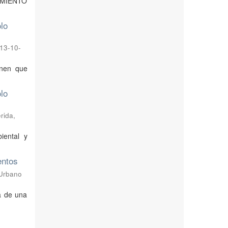
RAMIENTO
lo
13-10-
enen que
lo
rida
,
iental y
entos
 Urbano
ia de una