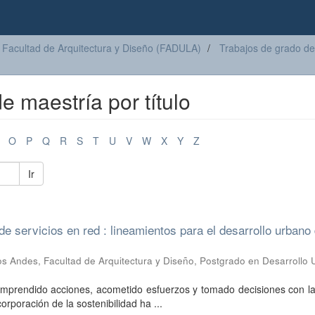
Facultad de Arquitectura y Diseño (FADULA)
Trabajos de grado de
e maestría por título
O
P
Q
R
S
T
U
V
W
X
Y
Z
Ir
de servicios en red : lineamientos para el desarrollo urbano 
s Andes, Facultad de Arquitectura y Diseño, Postgrado en Desarrollo 
mprendido acciones, acometido esfuerzos y tomado decisiones con la
corporación de la sostenibilidad ha ...