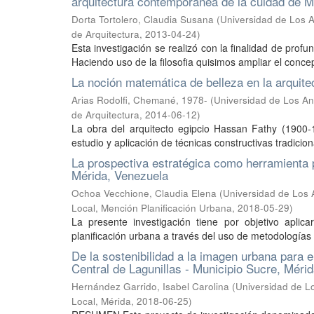
arquitectura contemporánea de la cuidad de M
Dorta Tortolero, Claudia Susana
(
Universidad de Los An
de Arquitectura
,
2013-04-24
)
Esta investigación se realizó con la finalidad de profu
Haciendo uso de la filosofia quisimos ampliar el concep
La noción matemática de belleza en la arquit
Arias Rodolfi, Chemané, 1978-
(
Universidad de Los And
de Arquitectura
,
2014-06-12
)
La obra del arquitecto egipcio Hassan Fathy (1900-
estudio y aplicación de técnicas constructivas tradicion
La prospectiva estratégica como herramienta p
Mérida, Venezuela
Ochoa Vecchione, Claudia Elena
(
Universidad de Los 
Local, Mención Planificación Urbana
,
2018-05-29
)
La presente investigación tiene por objetivo aplic
planificación urbana a través del uso de metodologías 
De la sostenibilidad a la imagen urbana para e
Central de Lagunillas - Municipio Sucre, Méri
Hernández Garrido, Isabel Carolina
(
Universidad de L
Local, Mérida
,
2018-06-25
)