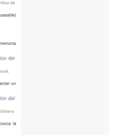
ítica de
useable)
 memoria
ión del
ocal
,
mentar un
ión del
o Urbano
ovoca la