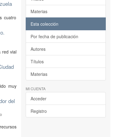
ezuela
Materias
os cuatro
Esta colección
to.
Por fecha de publicación
Autores
 red vial
Títulos
Ciudad
Materias
sido muy
MI CUENTA
Acceder
dor del
Registro
lo
recursos