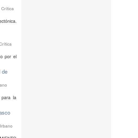
 Crítica
ectónica.
Crítica
o por el
d de
bano
 para la
casco
 Urbano