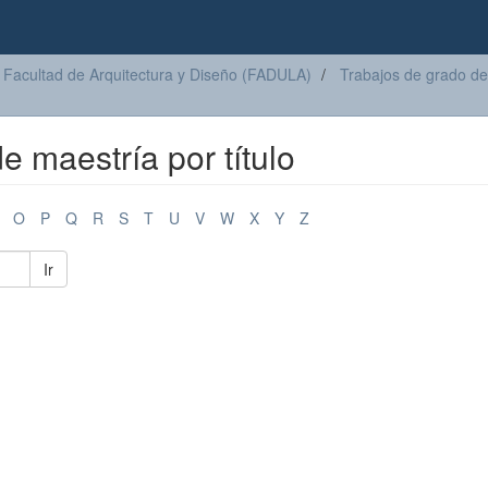
Facultad de Arquitectura y Diseño (FADULA)
Trabajos de grado de
e maestría por título
O
P
Q
R
S
T
U
V
W
X
Y
Z
Ir