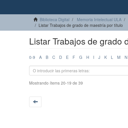
Biblioteca Digital
Memoria Intelectual ULA
Listar Trabajos de grado de maestría por título
Listar Trabajos de grado d
0-9
A
B
C
D
E
F
G
H
I
J
K
L
M
N
Mostrando ítems 20-19 de 39