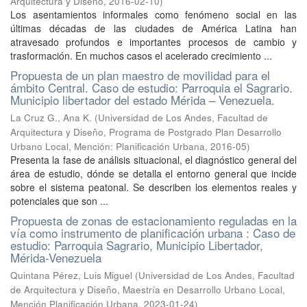
Arquitectura y Diseño
,
2016-02-10
)
Los asentamientos informales como fenómeno social en las
últimas décadas de las ciudades de América Latina han
atravesado profundos e importantes procesos de cambio y
trasformación. En muchos casos el acelerado crecimiento ...
Propuesta de un plan maestro de movilidad para el
ámbito Central. Caso de estudio: Parroquia el Sagrario.
Municipio libertador del estado Mérida – Venezuela.
La Cruz G., Ana K.
(
Universidad de Los Andes, Facultad de
Arquitectura y Diseño, Programa de Postgrado Plan Desarrollo
Urbano Local, Mención: Planificación Urbana
,
2016-05
)
Presenta la fase de análisis situacional, el diagnóstico general del
área de estudio, dónde se detalla el entorno general que incide
sobre el sistema peatonal. Se describen los elementos reales y
potenciales que son ...
Propuesta de zonas de estacionamiento reguladas en la
vía como instrumento de planificación urbana : Caso de
estudio: Parroquia Sagrario, Municipio Libertador,
Mérida-Venezuela
Quintana Pérez, Luis Miguel
(
Universidad de Los Andes, Facultad
de Arquitectura y Diseño, Maestría en Desarrollo Urbano Local,
Mención Planificación Urbana
,
2023-01-24
)