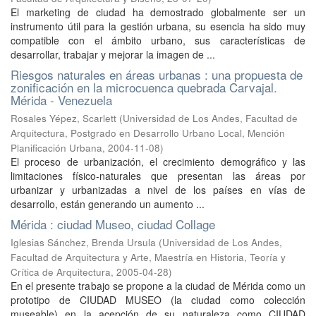
El marketing de ciudad ha demostrado globalmente ser un
instrumento útil para la gestión urbana, su esencia ha sido muy
compatible con el ámbito urbano, sus características de
desarrollar, trabajar y mejorar la imagen de ...
Riesgos naturales en áreas urbanas : una propuesta de
zonificación en la microcuenca quebrada Carvajal.
Mérida - Venezuela
Rosales Yépez, Scarlett
(
Universidad de Los Andes, Facultad de
Arquitectura, Postgrado en Desarrollo Urbano Local, Mención
Planificación Urbana
,
2004-11-08
)
El proceso de urbanización, el crecimiento demográfico y las
limitaciones físico-naturales que presentan las áreas por
urbanizar y urbanizadas a nivel de los países en vías de
desarrollo, están generando un aumento ...
Mérida : ciudad Museo, ciudad Collage
Iglesias Sánchez, Brenda Ursula
(
Universidad de Los Andes,
Facultad de Arquitectura y Arte, Maestría en Historia, Teoría y
Crítica de Arquitectura
,
2005-04-28
)
En el presente trabajo se propone a la ciudad de Mérida como un
prototipo de CIUDAD MUSEO (la ciudad como colección
museable) en la acepción de su naturaleza como CIUDAD