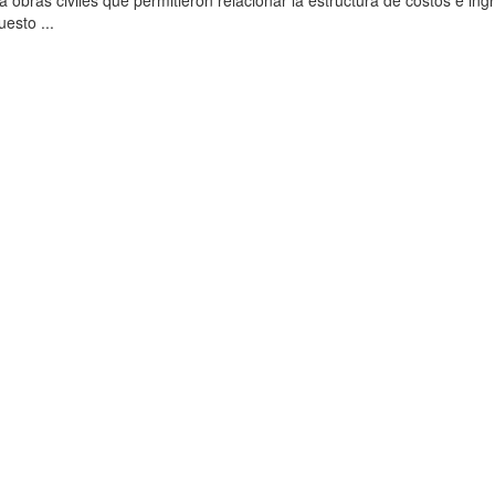
 a obras civiles que permitieron relacionar la estructura de costos e ing
uesto ...