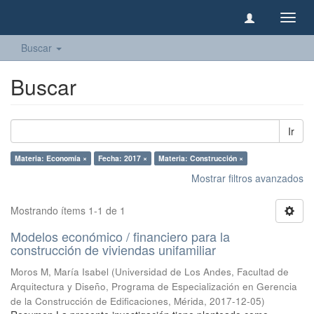
Camb
naveg
Buscar
Buscar
Ir
Materia: Economía ×
Fecha: 2017 ×
Materia: Construcción ×
Mostrar filtros avanzados
Mostrando ítems 1-1 de 1
Modelos económico / financiero para la
construcción de viviendas unifamiliar
Moros M, María Isabel
(
Universidad de Los Andes, Facultad de
Arquitectura y Diseño, Programa de Especialización en Gerencia
de la Construcción de Edificaciones, Mérida
,
2017-12-05
)