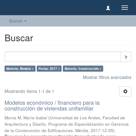
Camb
naveg
Buscar
Buscar
Ir
Materia: Modelo ×
Fecha: 2017 ×
Materia: Construcción ×
Mostrar filtros avanzados
Mostrando ítems 1-1 de 1
Modelos económico / financiero para la
construcción de viviendas unifamiliar
Moros M, María Isabel
(
Universidad de Los Andes, Facultad de
Arquitectura y Diseño, Programa de Especialización en Gerencia
de la Construcción de Edificaciones, Mérida
,
2017-12-05
)