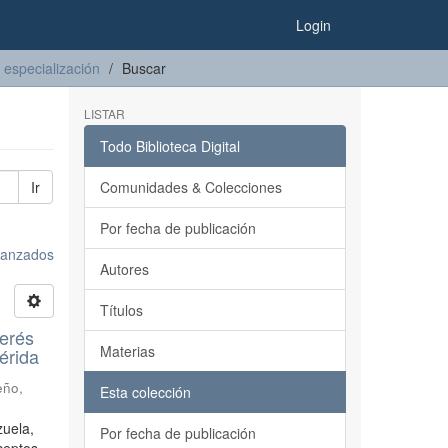
Login
 especialización
Buscar
LISTAR
Todo Biblioteca Digital
Ir
Comunidades & Colecciones
Por fecha de publicación
avanzados
Autores
Títulos
terés
Materias
érida
eño,
Esta colección
zuela,
Por fecha de publicación