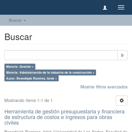
Camb
naveg
Buscar
Buscar
Ir
Materia: Gestión ×
Materia: Administración de la industria de la construcción ×
Autor: Besednjak Ramírez, Istok ×
Mostrar filtros avanzados
Mostrando ítems 1-1 de 1
Herramienta de gestión presupuestaria y financiera
de estructura de costos e ingresos para obras
civiles
Besednjak Ramírez, Istok
(
Universidad de Los Andes, Facultad de