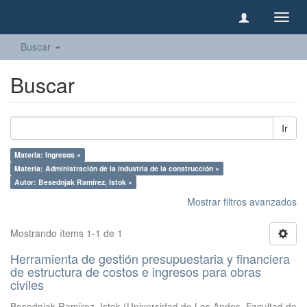
Camb
naveg
Buscar
Buscar
Ir
Materia: Ingresos ×
Materia: Administración de la industria de la construcción ×
Autor: Besednjak Ramírez, Istok ×
Mostrar filtros avanzados
Mostrando ítems 1-1 de 1
Herramienta de gestión presupuestaria y financiera
de estructura de costos e ingresos para obras
civiles
Besednjak Ramírez, Istok
(
Universidad de Los Andes, Facultad de