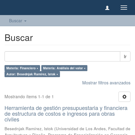
Camb
naveg
Buscar
Buscar
Ir
Materia: Financiero ×
Materia: Análisis del valor ×
Autor: Besednjak Ramírez, Istok ×
Mostrar filtros avanzados
Mostrando ítems 1-1 de 1
Herramienta de gestión presupuestaria y financiera
de estructura de costos e ingresos para obras
civiles
Besednjak Ramírez, Istok
(
Universidad de Los Andes, Facultad de
Arquitectura y Diseño, Programa de Especialización en Gerencia