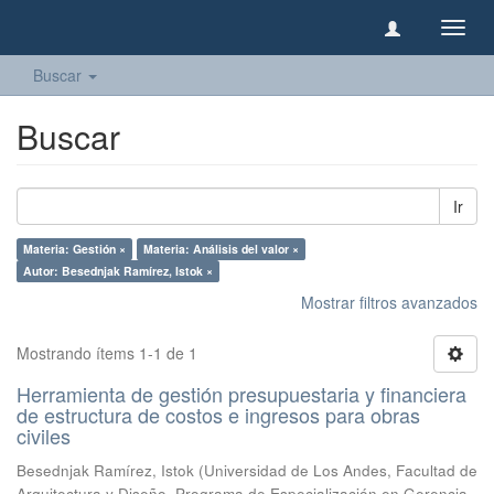
Camb
naveg
Buscar
Buscar
Ir
Materia: Gestión ×
Materia: Análisis del valor ×
Autor: Besednjak Ramírez, Istok ×
Mostrar filtros avanzados
Mostrando ítems 1-1 de 1
Herramienta de gestión presupuestaria y financiera
de estructura de costos e ingresos para obras
civiles
Besednjak Ramírez, Istok
(
Universidad de Los Andes, Facultad de
Arquitectura y Diseño, Programa de Especialización en Gerencia