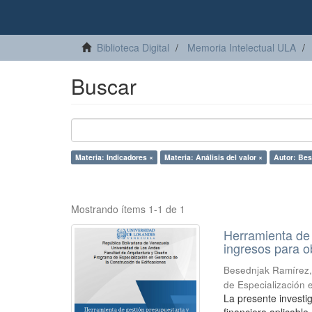
Biblioteca Digital
Memoria Intelectual ULA
Buscar
Materia: Indicadores ×
Materia: Análisis del valor ×
Autor: Bes
Mostrando ítems 1-1 de 1
Herramienta de 
ingresos para ob
Besednjak Ramírez,
de Especialización 
La presente investi