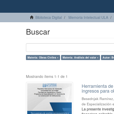
Biblioteca Digital
Memoria Intelectual ULA
Buscar
Materia: Obras Civiles ×
Materia: Análisis del valor ×
Autor: B
Mostrando ítems 1-1 de 1
Herramienta de 
ingresos para ob
Besednjak Ramírez,
de Especialización 
La presente investi