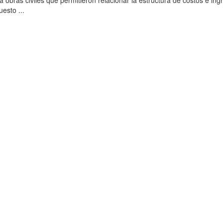
 a obras civiles que permitieron relacionar la estructura de costos e ing
uesto ...