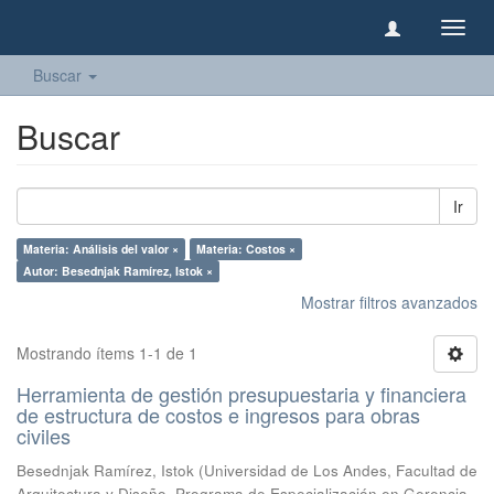
Camb
naveg
Buscar
Buscar
Ir
Materia: Análisis del valor ×
Materia: Costos ×
Autor: Besednjak Ramírez, Istok ×
Mostrar filtros avanzados
Mostrando ítems 1-1 de 1
Herramienta de gestión presupuestaria y financiera
de estructura de costos e ingresos para obras
civiles
Besednjak Ramírez, Istok
(
Universidad de Los Andes, Facultad de
Arquitectura y Diseño, Programa de Especialización en Gerencia