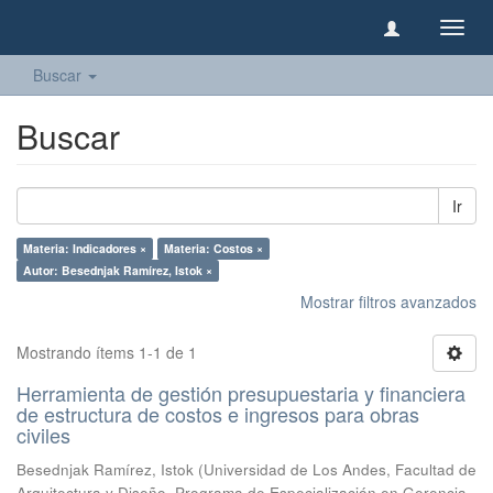
Camb
naveg
Buscar
Buscar
Ir
Materia: Indicadores ×
Materia: Costos ×
Autor: Besednjak Ramírez, Istok ×
Mostrar filtros avanzados
Mostrando ítems 1-1 de 1
Herramienta de gestión presupuestaria y financiera
de estructura de costos e ingresos para obras
civiles
Besednjak Ramírez, Istok
(
Universidad de Los Andes, Facultad de
Arquitectura y Diseño, Programa de Especialización en Gerencia