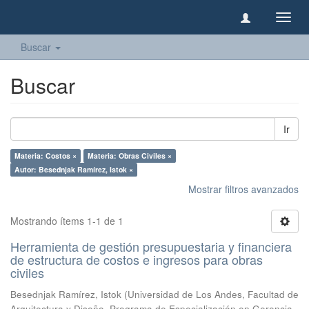
Camb
naveg
Buscar
Buscar
Ir
Materia: Costos ×
Materia: Obras Civiles ×
Autor: Besednjak Ramírez, Istok ×
Mostrar filtros avanzados
Mostrando ítems 1-1 de 1
Herramienta de gestión presupuestaria y financiera
de estructura de costos e ingresos para obras
civiles
Besednjak Ramírez, Istok
(
Universidad de Los Andes, Facultad de
Arquitectura y Diseño, Programa de Especialización en Gerencia