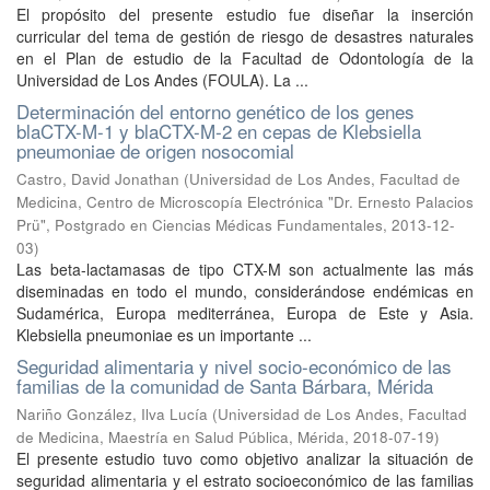
El propósito del presente estudio fue diseñar la inserción
curricular del tema de gestión de riesgo de desastres naturales
en el Plan de estudio de la Facultad de Odontología de la
Universidad de Los Andes (FOULA). La ...
Determinación del entorno genético de los genes
blaCTX-M-1 y blaCTX-M-2 en cepas de Klebsiella
pneumoniae de origen nosocomial
Castro, David Jonathan
(
Universidad de Los Andes, Facultad de
Medicina, Centro de Microscopía Electrónica "Dr. Ernesto Palacios
Prü", Postgrado en Ciencias Médicas Fundamentales
,
2013-12-
03
)
Las beta-lactamasas de tipo CTX-M son actualmente las más
diseminadas en todo el mundo, considerándose endémicas en
Sudamérica, Europa mediterránea, Europa de Este y Asia.
Klebsiella pneumoniae es un importante ...
Seguridad alimentaria y nivel socio-económico de las
familias de la comunidad de Santa Bárbara, Mérida
Nariño González, Ilva Lucía
(
Universidad de Los Andes, Facultad
de Medicina, Maestría en Salud Pública, Mérida
,
2018-07-19
)
El presente estudio tuvo como objetivo analizar la situación de
seguridad alimentaria y el estrato socioeconómico de las familias