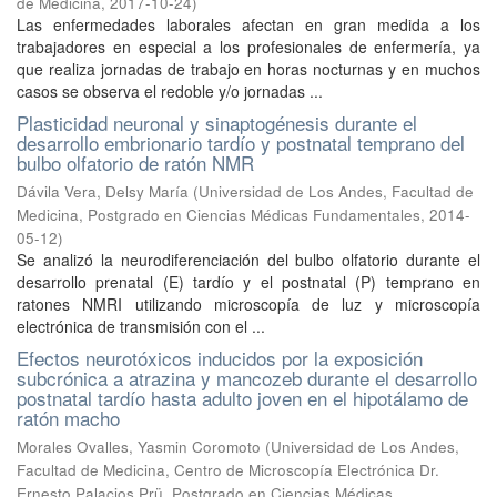
de Medicina
,
2017-10-24
)
Las enfermedades laborales afectan en gran medida a los
trabajadores en especial a los profesionales de enfermería, ya
que realiza jornadas de trabajo en horas nocturnas y en muchos
casos se observa el redoble y/o jornadas ...
Plasticidad neuronal y sinaptogénesis durante el
desarrollo embrionario tardío y postnatal temprano del
bulbo olfatorio de ratón NMR
Dávila Vera, Delsy María
(
Universidad de Los Andes, Facultad de
Medicina, Postgrado en Ciencias Médicas Fundamentales
,
2014-
05-12
)
Se analizó la neurodiferenciación del bulbo olfatorio durante el
desarrollo prenatal (E) tardío y el postnatal (P) temprano en
ratones NMRI utilizando microscopía de luz y microscopía
electrónica de transmisión con el ...
Efectos neurotóxicos inducidos por la exposición
subcrónica a atrazina y mancozeb durante el desarrollo
postnatal tardío hasta adulto joven en el hipotálamo de
ratón macho
Morales Ovalles, Yasmin Coromoto
(
Universidad de Los Andes,
Facultad de Medicina, Centro de Microscopía Electrónica Dr.
Ernesto Palacios Prü, Postgrado en Ciencias Médicas