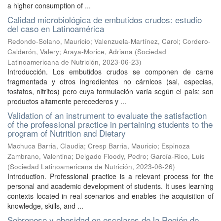
a higher consumption of ...
Calidad microbiológica de embutidos crudos: estudio
del caso en Latinoamérica
Redondo-Solano, Mauricio
;
Valenzuela-Martínez, Carol
;
Cordero-
Calderón, Valery
;
Araya-Morice, Adriana
(
Sociedad
Latinoamericana de Nutrición
,
2023-06-23
)
Introducción. Los embutidos crudos se componen de carne
fragmentada y otros ingredientes no cárnicos (sal, especias,
fosfatos, nitritos) pero cuya formulación varía según el país; son
productos altamente perecederos y ...
Validation of an instrument to evaluate the satisfaction
of the professional practice in pertaining students to the
program of Nutrition and Dietary
Machuca Barria, Claudia
;
Cresp Barria, Mauricio
;
Espinoza
Zambrano, Valentina
;
Delgado Floody, Pedro
;
García-Rico, Luis
(
Sociedad Latinoamericana de Nutrición
,
2023-06-26
)
Introduction. Professional practice is a relevant process for the
personal and academic development of students. It uses learning
contexts located in real scenarios and enables the acquisition of
knowledge, skills, and ...
Sobrepeso y obesidad en escolares de la Región de