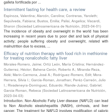
galleta fortificada por ...
Intermittent fasting for health care, a review
Espinoza, Valentina
;
Alarcón, Carolina
;
Contreras, Yaroleth
;
Sepúlveda, Fabiana
;
Bustos, Emilia
;
Palisi, Angelica
;
Viscardi,
Sharon
(
Sociedad Latinoamericana de Nutrición
,
2023-04-01
)
The incidence of obesity and overweight in the world has been
increasing in recent years due to poor diet and lack of physical
activity; people suffering obesity and overweight, related with
malnutrition due to excess, ...
Efficacy of nutrition therapy with food rich in methionine
for treating nonalcoholic fatty liver
Morales-Romero, Jaime
;
Ortíz León, María Cristina
;
Hernández-
Gutierrez, Héctor
;
Bahena-Cerón, Roberto A.
;
Miranda-Reza,
Aidé
;
Marin-Carmona, José A.
;
Rodríguez-Romero, Edit
;
Mora-
Herrera, Silvia I.
;
Garcia-Roman, Jonathan
;
Peréz-Carreón, Julio
I.
;
Rivadeneyra-Domínguez, Eduardo
;
Riande-Juárez, Gabriel
;
Garcia-Roman, Rebeca
(
Sociedad Latinoamericana de Nutrición
,
2023-04-03
)
Introduction. Non-Alcoholic Fatty Liver disease (NAFLD) can lead
to Non Alcoholic steatohepatitis (NASH), cirrhosis, and liver
cancer. The treatment for NAFLD involves modification of caloric