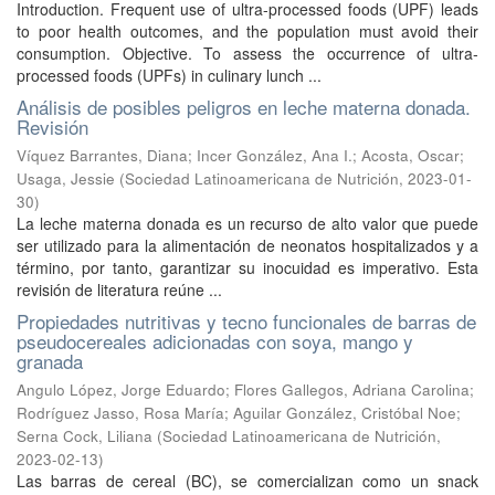
Introduction. Frequent use of ultra-processed foods (UPF) leads
to poor health outcomes, and the population must avoid their
consumption. Objective. To assess the occurrence of ultra-
processed foods (UPFs) in culinary lunch ...
Análisis de posibles peligros en leche materna donada.
Revisión
Víquez Barrantes, Diana
;
Incer González, Ana I.
;
Acosta, Oscar
;
Usaga, Jessie
(
Sociedad Latinoamericana de Nutrición
,
2023-01-
30
)
La leche materna donada es un recurso de alto valor que puede
ser utilizado para la alimentación de neonatos hospitalizados y a
término, por tanto, garantizar su inocuidad es imperativo. Esta
revisión de literatura reúne ...
Propiedades nutritivas y tecno funcionales de barras de
pseudocereales adicionadas con soya, mango y
granada
Angulo López, Jorge Eduardo
;
Flores Gallegos, Adriana Carolina
;
Rodríguez Jasso, Rosa María
;
Aguilar González, Cristóbal Noe
;
Serna Cock, Liliana
(
Sociedad Latinoamericana de Nutrición
,
2023-02-13
)
Las barras de cereal (BC), se comercializan como un snack