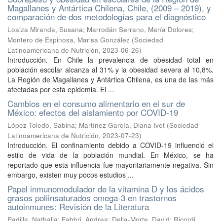
Magallanes y Antártica Chilena, Chile, (2009 – 2019), y
comparación de dos metodologías para el diagnóstico
Loaiza Miranda, Susana
;
Marrodán Serrano, María Dolores
;
Montero de Espinosa, Marisa González
(
Sociedad
Latinoamericana de Nutrición
,
2023-06-26
)
Introducción. En Chile la prevalencia de obesidad total en
población escolar alcanza al 31% y la obesidad severa al 10,8%.
La Región de Magallanes y Antártica Chilena, es una de las más
afectadas por esta epidemia. El ...
Cambios en el consumo alimentario en el sur de
México: efectos del aislamiento por COVID-19
López Toledo, Sabina
;
Martínez García, Diana Ivet
(
Sociedad
Latinoamericana de Nutrición
,
2023-07-23
)
Introducción. El confinamiento debido a COVID-19 influenció el
estilo de vida de la población mundial. En México, se ha
reportado que esta influencia fue mayoritariamente negativa. Sin
embargo, existen muy pocos estudios ...
Papel inmunomodulador de la vitamina D y los ácidos
grasos poliinsaturados omega-3 en trastornos
autoinmunes: Revisión de la Literatura
Padilla, Nathalia
;
Fabbri, Andrea
;
Della-Morte, David
;
Ricordi,