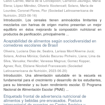
Calvo-Carrillo, María de la Concepción
;
Carranco-Jáuregui, María
Elena
;
López-Méndez, Oliverio Xicotencatl
;
Solano, María de
Lourdes
;
Coronel-Flores, Flor
(
Sociedad Latinoamericana de
Nutrición
,
2023-06-16
)
Introducción. Los cereales tienen aminoácidos limitantes y
mezclarlos con harinas de origen marino presentan un mejor
equilibrio en éstos mejorando la composición nutricional en
productos de panificación, principalmente ...
Aceptabilidad de alimentos según sociodiversidad en
comedores escolares de Brasil
Oliveira, Luciana Dias de
;
Seabra, Larissa Mont’Alverne Jucá
;
Solans, Andrea Mónica
;
Galvão Bacurau Pinheiro, Liana
;
Lima da
Silva, Vanuska
;
Hendler, Vanessa Magnus
;
Gomez Kopper,
Agnes
;
Ruiz, Eliziane Nicolodi Francescato
(
Sociedad
Latinoamericana de Nutrición
,
2023-06-20
)
Introducción. Una alimentación saludable en la escuela es
fundamental para el crecimiento y desarrollo de los estudiantes,
para su bienestar y su buen rendimiento escolar. El Programa
Nacional de Alimentación Escolar (PNAE) ...
Etiquetado frontal de advertencia nutricional de
alimentos y bebidas pre-envasados. Postura
intersectorial de expertos en Centro América y