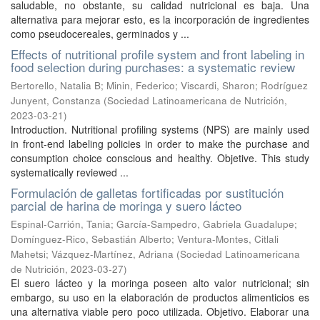
saludable, no obstante, su calidad nutricional es baja. Una
alternativa para mejorar esto, es la incorporación de ingredientes
como pseudocereales, germinados y ...
Effects of nutritional profile system and front labeling in
food selection during purchases: a systematic review
Bertorello, Natalia B
;
Minin, Federico
;
Viscardi, Sharon
;
Rodríguez
Junyent, Constanza
(
Sociedad Latinoamericana de Nutrición
,
2023-03-21
)
Introduction. Nutritional profiling systems (NPS) are mainly used
in front-end labeling policies in order to make the purchase and
consumption choice conscious and healthy. Objetive. This study
systematically reviewed ...
Formulación de galletas fortificadas por sustitución
parcial de harina de moringa y suero lácteo
Espinal-Carrión, Tania
;
García-Sampedro, Gabriela Guadalupe
;
Domínguez-Rico, Sebastián Alberto
;
Ventura-Montes, Citlali
Mahetsi
;
Vázquez-Martínez, Adriana
(
Sociedad Latinoamericana
de Nutrición
,
2023-03-27
)
El suero lácteo y la moringa poseen alto valor nutricional; sin
embargo, su uso en la elaboración de productos alimenticios es
una alternativa viable pero poco utilizada. Objetivo. Elaborar una