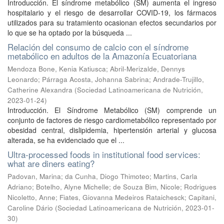
Introducción. El síndrome metabólico (SM) aumenta el ingreso
hospitalario y el riesgo de desarrollar COVID-19, los fármacos
utilizados para su tratamiento ocasionan efectos secundarios por
lo que se ha optado por la búsqueda ...
Relación del consumo de calcio con el síndrome
metabólico en adultos de la Amazonía Ecuatoriana
Mendoza Bone, Kenia Katiusca
;
Abril-Merizalde, Dennys
Leonardo
;
Párraga Acosta, Johanna Sabrina
;
Andrade-Trujillo,
Catherine Alexandra
(
Sociedad Latinoamericana de Nutrición
,
2023-01-24
)
Introducción. El Síndrome Metabólico (SM) comprende un
conjunto de factores de riesgo cardiometabólico representado por
obesidad central, dislipidemia, hipertensión arterial y glucosa
alterada, se ha evidenciado que el ...
Ultra-processed foods in institutional food services:
what are diners eating?
Padovan, Marina
;
da Cunha, Diogo Thimoteo
;
Martins, Carla
Adriano
;
Botelho, Alyne Michelle
;
de Souza Bim, Nicole
;
Rodrigues
Nicoletto, Anne
;
Fiates, Giovanna Medeiros Rataichesck
;
Capitani,
Caroline Dário
(
Sociedad Latinoamericana de Nutrición
,
2023-01-
30
)