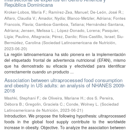
República Dominicana
Kroker-Lobos, María F.
;
Ramírez-Zea, Manuel
;
De-León, José R.
;
Alfaro, Claudia V.
;
Amador, Nydia
;
Blanco-Metzler, Adriana
;
Fontes
Francois, Flavia
;
Gamboa-Gamboa, Tatiana
;
Hernández-Santana,
Adriana
;
Jensen, Melissa L.
;
López-Donado, Lorena
;
Pasquier,
Ligia
;
Paulino, Altagracia
;
Pérez, Danilo
;
Ríos-Castillo, Israel
;
Siu-
Bermúdez, Carolina
(
Sociedad Latinoamericana de Nutrición
,
2023-06-20
)
La región latinoamericana ha sido pionera en la implementación
del etiquetado frontal de advertencia nutricional (EFAN), mismo
que ha demostrado su eficacia y efectividad para identificar
correctamente cuando un producto ...
Association between ultraprocessed food consumption
and obesity in US adults: an analysis of NHANES 2009-
2018
Mashki, Stephani F.
;
de Oliveira, Mariane H.
;
dos S. Pereira,
Débora B.
;
Gregolin, Graciela C.
;
Conde, Wolney L.
(
Sociedad
Latinoamericana de Nutrición
,
2023-06-21
)
Introduction. We propose the following hypothesis: ultraprocessed
foods in the global food supply contribute to the worldwide
increase in obesity. Objective. To analyze the association between