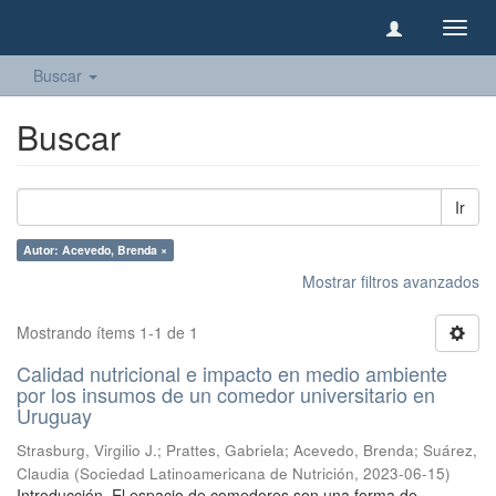
Camb
naveg
Buscar
Buscar
Ir
Autor: Acevedo, Brenda ×
Mostrar filtros avanzados
Mostrando ítems 1-1 de 1
Calidad nutricional e impacto en medio ambiente
por los insumos de un comedor universitario en
Uruguay
Strasburg, Virgilio J.
;
Prattes, Gabriela
;
Acevedo, Brenda
;
Suárez,
Claudia
(
Sociedad Latinoamericana de Nutrición
,
2023-06-15
)
Introducción. El espacio de comedores son una forma de