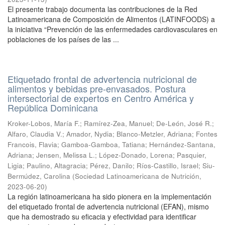
El presente trabajo documenta las contribuciones de la Red
Latinoamericana de Composición de Alimentos (LATINFOODS) a
la iniciativa “Prevención de las enfermedades cardiovasculares en
poblaciones de los países de las ...
Etiquetado frontal de advertencia nutricional de
alimentos y bebidas pre-envasados. Postura
intersectorial de expertos en Centro América y
República Dominicana
Kroker-Lobos, María F.
;
Ramírez-Zea, Manuel
;
De-León, José R.
;
Alfaro, Claudia V.
;
Amador, Nydia
;
Blanco-Metzler, Adriana
;
Fontes
Francois, Flavia
;
Gamboa-Gamboa, Tatiana
;
Hernández-Santana,
Adriana
;
Jensen, Melissa L.
;
López-Donado, Lorena
;
Pasquier,
Ligia
;
Paulino, Altagracia
;
Pérez, Danilo
;
Ríos-Castillo, Israel
;
Siu-
Bermúdez, Carolina
(
Sociedad Latinoamericana de Nutrición
,
2023-06-20
)
La región latinoamericana ha sido pionera en la implementación
del etiquetado frontal de advertencia nutricional (EFAN), mismo
que ha demostrado su eficacia y efectividad para identificar