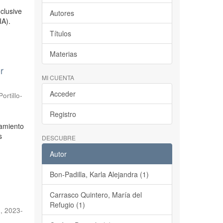
clusive
Autores
IA).
Títulos
Materias
r
MI CUENTA
Acceder
Portillo-
Registro
lamiento
s
DESCUBRE
Autor
Bon-Padilla, Karla Alejandra (1)
Carrasco Quintero, María del
Refugio (1)
n
,
2023-