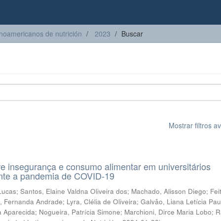
inoamericanos de nutrición
2023
Buscar
Mostrar filtros 
e insegurança e consumo alimentar em universitários
rante a pandemia de COVID-19
Lucas
;
Santos, Elaine Valdna Oliveira dos
;
Machado, Alisson Diego
;
Fei
s, Fernanda Andrade
;
Lyra, Clélia de Oliveira
;
Galvão, Liana Letícia Pau
a Aparecida
;
Nogueira, Patrícia Simone
;
Marchioni, Dirce Maria Lobo
;
R