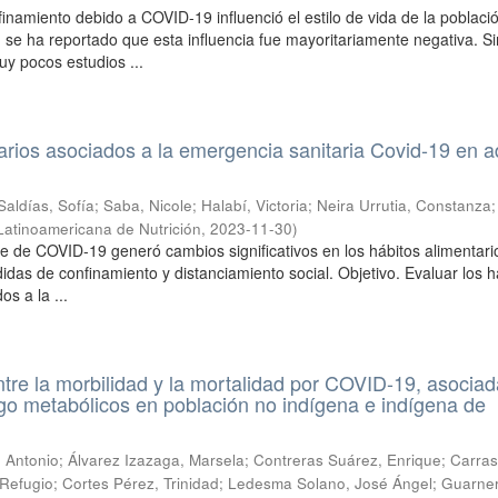
finamiento debido a COVID-19 influenció el estilo de vida de la poblaci
 se ha reportado que esta influencia fue mayoritariamente negativa. Si
y pocos estudios ...
arios asociados a la emergencia sanitaria Covid-19 en a
Saldías, Sofía
;
Saba, Nicole
;
Halabí, Victoria
;
Neira Urrutia, Constanza
Latinoamericana de Nutrición
,
2023-11-30
)
ote de COVID-19 generó cambios significativos en los hábitos alimentari
idas de confinamiento y distanciamiento social. Objetivo. Evaluar los h
os a la ...
re la morbilidad y la mortalidad por COVID-19, asociad
sgo metabólicos en población no indígena e indígena de
 Antonio
;
Álvarez Izazaga, Marsela
;
Contreras Suárez, Enrique
;
Carra
 Refugio
;
Cortes Pérez, Trinidad
;
Ledesma Solano, José Ángel
;
Guarne