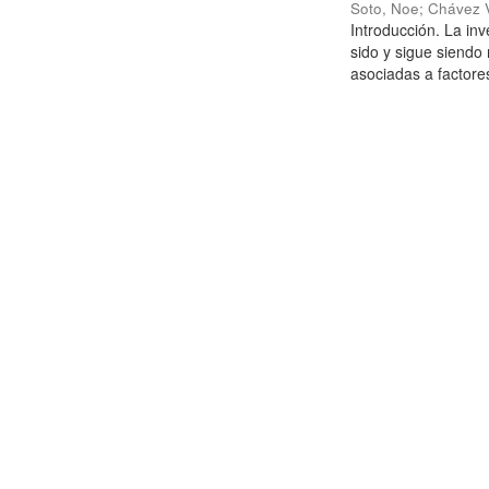
Soto, Noe
;
Chávez V
Introducción. La in
sido y sigue siendo 
asociadas a factores