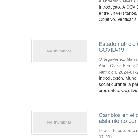
Alanderson Alves
(
S
Introdução. A COVI
entre universitário
Objetivo. Verificar a
Estado nutricio
COVID-19
Ortega-Velez, María
Abril, Gloria Elena
;
Nutrición
,
2024-01-
Introducción. Mundi
social durante la p
crecientes. Objetivo.
Cambios en el c
aislamiento po
López Toledo, Sabi
07-23
)