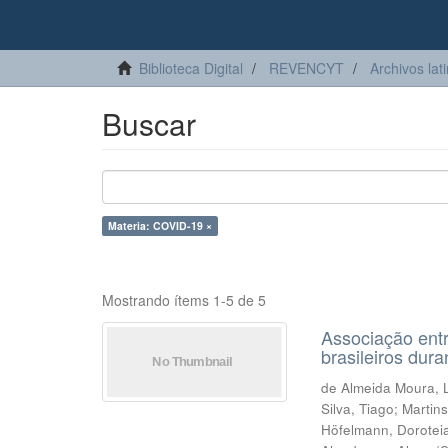
Biblioteca Digital
REVENCYT
Archivos lat
Buscar
Materia: COVID-19 ×
Mostrando ítems 1-5 de 5
Associação entr
brasileiros du
de Almeida Moura, 
Silva, Tiago
;
Martin
Höfelmann, Dorotei