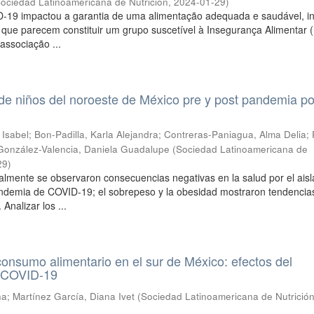
ociedad Latinoamericana de Nutrición
,
2024-01-29
)
D-19 impactou a garantia de uma alimentação adequada e saudável, in
s, que parecem constituir um grupo suscetível à Insegurança Alimentar (
 associação ...
 de niños del noroeste de México pre y post pandemia po
 Isabel
;
Bon-Padilla, Karla Alejandra
;
Contreras-Paniagua, Alma Delia
;
González-Valencia, Daniela Guadalupe
(
Sociedad Latinoamericana de
29
)
almente se observaron consecuencias negativas en la salud por el ais
andemia de COVID-19; el sobrepeso y la obesidad mostraron tendencia
 Analizar los ...
onsumo alimentario en el sur de México: efectos del
r COVID-19
na
;
Martínez García, Diana Ivet
(
Sociedad Latinoamericana de Nutrició