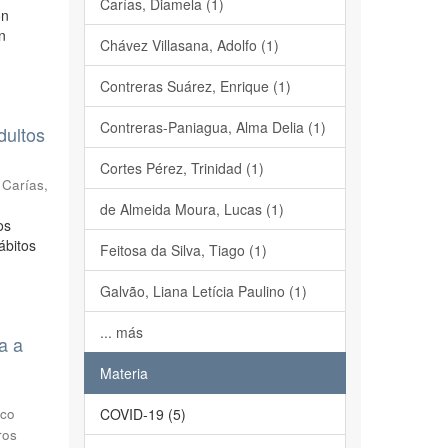
Carías, Diamela (1)
ón
n
Chávez Villasana, Adolfo (1)
Contreras Suárez, Enrique (1)
Contreras-Paniagua, Alma Delia (1)
dultos
Cortes Pérez, Trinidad (1)
;
Carías,
de Almeida Moura, Lucas (1)
os
ábitos
Feitosa da Silva, Tiago (1)
Galvão, Liana Letícia Paulino (1)
... más
a a
Materia
sco
COVID-19 (5)
ros