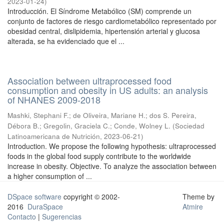
2023-01-24
)
Introducción. El Síndrome Metabólico (SM) comprende un
conjunto de factores de riesgo cardiometabólico representado por
obesidad central, dislipidemia, hipertensión arterial y glucosa
alterada, se ha evidenciado que el ...
Association between ultraprocessed food
consumption and obesity in US adults: an analysis
of NHANES 2009-2018
Mashki, Stephani F.
;
de Oliveira, Mariane H.
;
dos S. Pereira,
Débora B.
;
Gregolin, Graciela C.
;
Conde, Wolney L.
(
Sociedad
Latinoamericana de Nutrición
,
2023-06-21
)
Introduction. We propose the following hypothesis: ultraprocessed
foods in the global food supply contribute to the worldwide
increase in obesity. Objective. To analyze the association between
a higher consumption of ...
DSpace software
copyright © 2002-
Theme by
2016
DuraSpace
Atmire
Contacto
|
Sugerencias