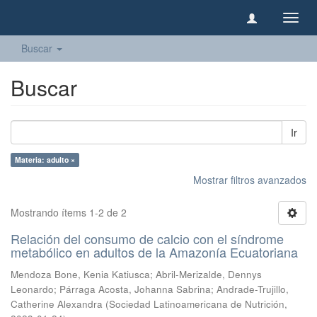
Camb
naveg
Buscar
Buscar
Ir
Materia: adulto ×
Mostrar filtros avanzados
Mostrando ítems 1-2 de 2
Relación del consumo de calcio con el síndrome
metabólico en adultos de la Amazonía Ecuatoriana
Mendoza Bone, Kenia Katiusca
;
Abril-Merizalde, Dennys
Leonardo
;
Párraga Acosta, Johanna Sabrina
;
Andrade-Trujillo,
Catherine Alexandra
(
Sociedad Latinoamericana de Nutrición
,