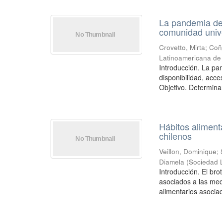
La pandemia de 
comunidad unive
Crovetto, Mirta
;
Coñ
Latinoamericana de 
Introducción. La pa
disponibilidad, acc
Objetivo. Determinar 
Hábitos aliment
chilenos
Veillon, Dominique
;
Diamela
(
Sociedad 
Introducción. El br
asociados a las med
alimentarios asociad