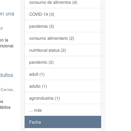
consumo de alimentos (4)
en una
COVID-19 (3)
pandemia (3)
ad
consumo alimentario (2)
on la
icional.
nutritional status (2)
pandemic (2)
dultos
adult (1)
adulto (1)
;
Carías,
agroindustria (1)
os
ábitos
... más
Fecha