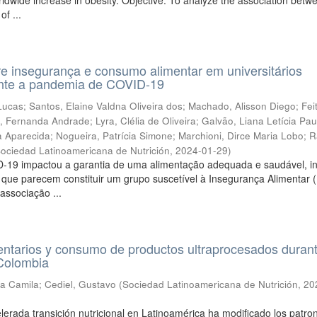
rldwide increase in obesity. Objective. To analyze the association betw
f ...
e insegurança e consumo alimentar em universitários
rante a pandemia de COVID-19
Lucas
;
Santos, Elaine Valdna Oliveira dos
;
Machado, Alisson Diego
;
Fei
s, Fernanda Andrade
;
Lyra, Clélia de Oliveira
;
Galvão, Liana Letícia Pau
a Aparecida
;
Nogueira, Patrícia Simone
;
Marchioni, Dirce Maria Lobo
;
R
ociedad Latinoamericana de Nutrición
,
2024-01-29
)
D-19 impactou a garantia de uma alimentação adequada e saudável, in
s, que parecem constituir um grupo suscetível à Insegurança Alimentar (
 associação ...
ntarios y consumo de productos ultraprocesados durant
 Colombia
ía Camila
;
Cediel, Gustavo
(
Sociedad Latinoamericana de Nutrición
,
20
elerada transición nutricional en Latinoamérica ha modificado los patro