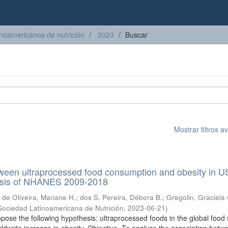
inoamericanos de nutrición
2023
Buscar
Mostrar filtros 
ween ultraprocessed food consumption and obesity in U
lysis of NHANES 2009-2018
;
de Oliveira, Mariane H.
;
dos S. Pereira, Débora B.
;
Gregolin, Graciela 
Sociedad Latinoamericana de Nutrición
,
2023-06-21
)
pose the following hypothesis: ultraprocessed foods in the global food