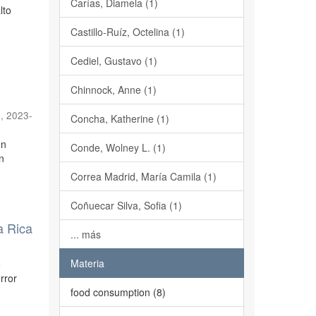
Carías, Diamela (1)
lto
Castillo-Ruíz, Octelina (1)
Cediel, Gustavo (1)
Chinnock, Anne (1)
n
,
2023-
Concha, Katherine (1)
ón
Conde, Wolney L. (1)
n
Correa Madrid, María Camila (1)
Coñuecar Silva, Sofia (1)
a Rica
... más
Materia
o
rror
food consumption (8)