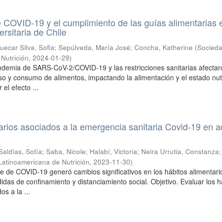
COVID-19 y el cumplimiento de las guías alimentarias 
rsitaria de Chile
uecar Silva, Sofia
;
Sepúlveda, María José
;
Concha, Katherine
(
Socied
Nutrición
,
2024-01-29
)
ndemia de SARS-CoV-2/COVID-19 y las restricciones sanitarias afectar
eso y consumo de alimentos, impactando la alimentación y el estado nutr
el efecto ...
arios asociados a la emergencia sanitaria Covid-19 en a
Saldías, Sofía
;
Saba, Nicole
;
Halabí, Victoria
;
Neira Urrutia, Constanza
Latinoamericana de Nutrición
,
2023-11-30
)
ote de COVID-19 generó cambios significativos en los hábitos alimentari
idas de confinamiento y distanciamiento social. Objetivo. Evaluar los h
os a la ...