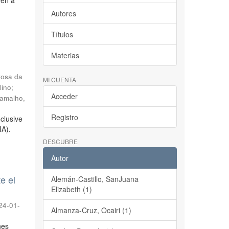
een a
Autores
Títulos
Materias
tosa da
MI CUENTA
lino
;
Acceder
amalho,
Registro
clusive
IA).
DESCUBRE
Autor
e el
Alemán-Castillo, SanJuana
Elizabeth (1)
24-01-
Almanza-Cruz, Ocairi (1)
nes