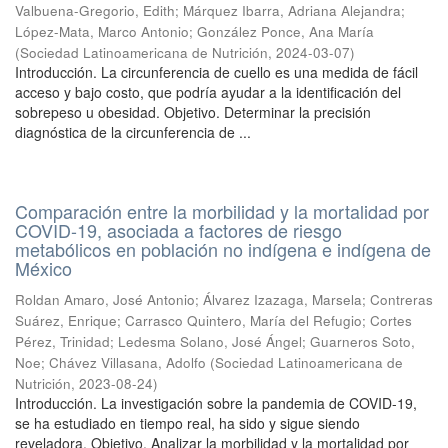
Valbuena-Gregorio, Edith
;
Márquez Ibarra, Adriana Alejandra
;
López-Mata, Marco Antonio
;
González Ponce, Ana María
(
Sociedad Latinoamericana de Nutrición
,
2024-03-07
)
Introducción. La circunferencia de cuello es una medida de fácil
acceso y bajo costo, que podría ayudar a la identificación del
sobrepeso u obesidad. Objetivo. Determinar la precisión
diagnóstica de la circunferencia de ...
Comparación entre la morbilidad y la mortalidad por
COVID-19, asociada a factores de riesgo
metabólicos en población no indígena e indígena de
México
Roldan Amaro, José Antonio
;
Álvarez Izazaga, Marsela
;
Contreras
Suárez, Enrique
;
Carrasco Quintero, María del Refugio
;
Cortes
Pérez, Trinidad
;
Ledesma Solano, José Ángel
;
Guarneros Soto,
Noe
;
Chávez Villasana, Adolfo
(
Sociedad Latinoamericana de
Nutrición
,
2023-08-24
)
Introducción. La investigación sobre la pandemia de COVID-19,
se ha estudiado en tiempo real, ha sido y sigue siendo
reveladora. Objetivo. Analizar la morbilidad y la mortalidad por