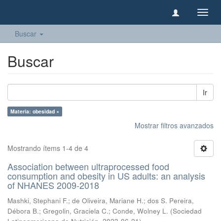
Camb
naveg
Buscar
Buscar
Ir
Materia: obesidad ×
Mostrar filtros avanzados
Mostrando ítems 1-4 de 4
Association between ultraprocessed food
consumption and obesity in US adults: an analysis
of NHANES 2009-2018
Mashki, Stephani F.
;
de Oliveira, Mariane H.
;
dos S. Pereira,
Débora B.
;
Gregolin, Graciela C.
;
Conde, Wolney L.
(
Sociedad