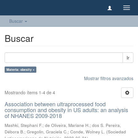
Camb
naveg
Buscar
Buscar
Ir
Materia: obesity ×
Mostrar filtros avanzados
Mostrando ítems 1-4 de 4
Association between ultraprocessed food
consumption and obesity in US adults: an analysis
of NHANES 2009-2018
Mashki, Stephani F.
;
de Oliveira, Mariane H.
;
dos S. Pereira,
Débora B.
;
Gregolin, Graciela C.
;
Conde, Wolney L.
(
Sociedad