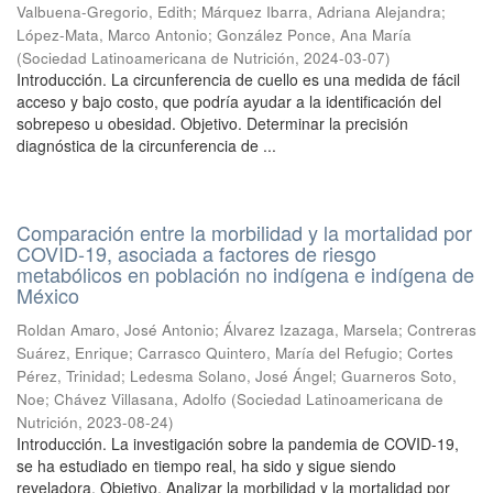
Valbuena-Gregorio, Edith
;
Márquez Ibarra, Adriana Alejandra
;
López-Mata, Marco Antonio
;
González Ponce, Ana María
(
Sociedad Latinoamericana de Nutrición
,
2024-03-07
)
Introducción. La circunferencia de cuello es una medida de fácil
acceso y bajo costo, que podría ayudar a la identificación del
sobrepeso u obesidad. Objetivo. Determinar la precisión
diagnóstica de la circunferencia de ...
Comparación entre la morbilidad y la mortalidad por
COVID-19, asociada a factores de riesgo
metabólicos en población no indígena e indígena de
México
Roldan Amaro, José Antonio
;
Álvarez Izazaga, Marsela
;
Contreras
Suárez, Enrique
;
Carrasco Quintero, María del Refugio
;
Cortes
Pérez, Trinidad
;
Ledesma Solano, José Ángel
;
Guarneros Soto,
Noe
;
Chávez Villasana, Adolfo
(
Sociedad Latinoamericana de
Nutrición
,
2023-08-24
)
Introducción. La investigación sobre la pandemia de COVID-19,
se ha estudiado en tiempo real, ha sido y sigue siendo
reveladora. Objetivo. Analizar la morbilidad y la mortalidad por