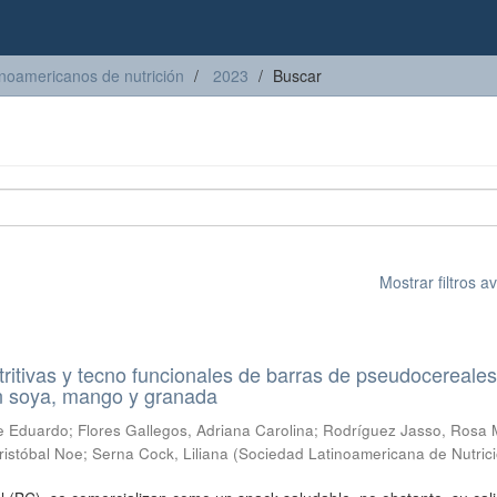
inoamericanos de nutrición
2023
Buscar
Mostrar filtros 
ritivas y tecno funcionales de barras de pseudocereale
n soya, mango y granada
e Eduardo
;
Flores Gallegos, Adriana Carolina
;
Rodríguez Jasso, Rosa 
ristóbal Noe
;
Serna Cock, Liliana
(
Sociedad Latinoamericana de Nutric