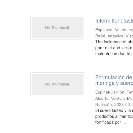
Intermittent fas
Espinoza, Valentina
Palisi, Angelica
;
Vis
The incidence of ob
poor diet and lack o
malnutrition due to e
Formulación de g
moringa y suero
Espinal-Carrión, Ta
Alberto
;
Ventura-Mon
Nutrición
,
2023-03-
El suero lácteo y la
productos alimentici
fortificada por ...