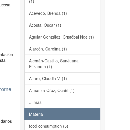
(1)
lucosa
Acevedo, Brenda (1)
Acosta, Oscar (1)
Aguilar González, Cristóbal Noe (1)
Alarcón, Carolina (1)
entación
Esta
Alemán-Castillo, SanJuana
Elizabeth (1)
Alfaro, Claudia V. (1)
drome
Almanza-Cruz, Ocairi (1)
... más
Materia
ndarios
food consumption (5)