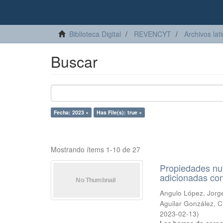
Biblioteca Digital
REVENCYT
Archivos lat
Buscar
Fecha: 2023 ×
Has File(s): true ×
Mostrando ítems 1-10 de 27
Propiedades nut
adicionadas co
Angulo López, Jorg
Aguilar González, C
2023-02-13
)