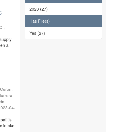
2023 (27)
S
Has File(s)
C.
;
Yes (27)
 supply
een a
Cerón,
errera,
rdo
;
2023-04-
patitis
c intake