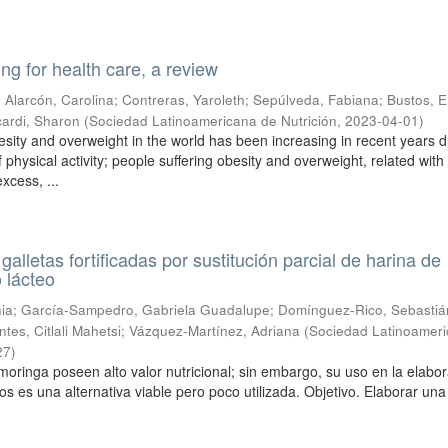
ting for health care, a review
;
Alarcón, Carolina
;
Contreras, Yaroleth
;
Sepúlveda, Fabiana
;
Bustos, E
cardi, Sharon
(
Sociedad Latinoamericana de Nutrición
,
2023-04-01
)
esity and overweight in the world has been increasing in recent years d
f physical activity; people suffering obesity and overweight, related with
xcess, ...
alletas fortificadas por sustitución parcial de harina de
 lácteo
nia
;
García-Sampedro, Gabriela Guadalupe
;
Domínguez-Rico, Sebastiá
tes, Citlali Mahetsi
;
Vázquez-Martínez, Adriana
(
Sociedad Latinoamer
27
)
 moringa poseen alto valor nutricional; sin embargo, su uso en la elabo
os es una alternativa viable pero poco utilizada. Objetivo. Elaborar una