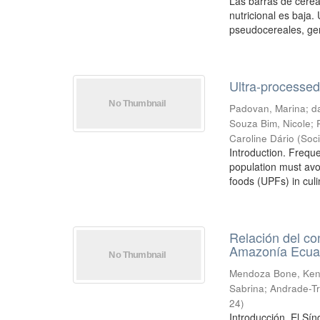
Las barras de cerea
nutricional es baja.
pseudocereales, ger
Ultra-processed 
Padovan, Marina
;
d
Souza Bim, Nicole
;
Caroline Dário
(
Soc
Introduction. Frequ
population must avo
foods (UPFs) in culi
Relación del co
Amazonía Ecua
Mendoza Bone, Ken
Sabrina
;
Andrade-Tr
24
)
Introducción. El Sí