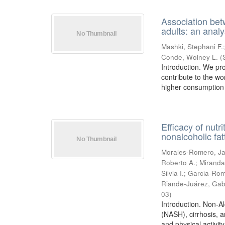
Association bet
adults: an ana
Mashki, Stephani F.
Conde, Wolney L.
(
Introduction. We pro
contribute to the wo
higher consumption o
Efficacy of nutr
nonalcoholic fatt
Morales-Romero, J
Roberto A.
;
Miranda
Silvia I.
;
Garcia-Rom
Riande-Juárez, Gab
03
)
Introduction. Non-Al
(NASH), cirrhosis, a
and physical activity.