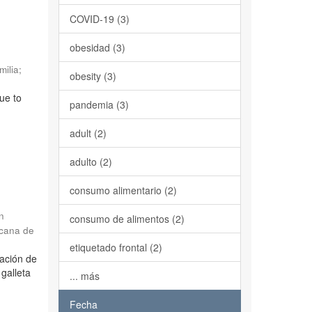
COVID-19 (3)
obesidad (3)
milia
;
obesity (3)
ue to
pandemia (3)
adult (2)
adulto (2)
consumo alimentario (2)
n
consumo de alimentos (2)
icana de
etiquetado frontal (2)
ración de
 galleta
... más
Fecha