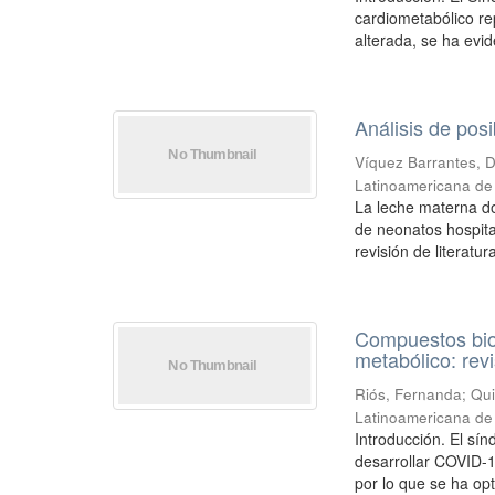
cardiometabólico rep
alterada, se ha evid
Análisis de pos
Víquez Barrantes, 
Latinoamericana de 
La leche materna do
de neonatos hospital
revisión de literatur
Compuestos bioa
metabólico: rev
Riós, Fernanda
;
Qui
Latinoamericana de 
Introducción. El sí
desarrollar COVID-1
por lo que se ha op