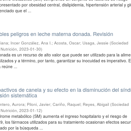
resentado por obesidad central, dislipidemia, hipertensión arterial y g
enciado que el ...
ibles peligros en leche materna donada. Revisión
Diana
;
Incer González, Ana I.
;
Acosta, Oscar
;
Usaga, Jessie
(
Sociedad
Nutrición
,
2023-01-30
)
nada es un recurso de alto valor que puede ser utilizado para la alim
izados y a término, por tanto, garantizar su inocuidad es imperativo. 
a reúne ...
ctivos de canela y su efecto en la disminución del sín
isión sistemática
ntero, Aurora
;
Piloni, Javier
;
Cariño, Raquel
;
Reyes, Abigail
(
Sociedad
Nutrición
,
2023-01-12
)
ndrome metabólico (SM) aumenta el ingreso hospitalario y el riesgo de
9, los fármacos utilizados para su tratamiento ocasionan efectos secu
tado por la búsqueda ...