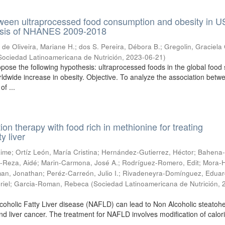
ween ultraprocessed food consumption and obesity in U
lysis of NHANES 2009-2018
;
de Oliveira, Mariane H.
;
dos S. Pereira, Débora B.
;
Gregolin, Graciela 
Sociedad Latinoamericana de Nutrición
,
2023-06-21
)
pose the following hypothesis: ultraprocessed foods in the global food
rldwide increase in obesity. Objective. To analyze the association betw
f ...
ition therapy with food rich in methionine for treating
y liver
aime
;
Ortíz León, María Cristina
;
Hernández-Gutierrez, Héctor
;
Bahena-
-Reza, Aidé
;
Marin-Carmona, José A.
;
Rodríguez-Romero, Edit
;
Mora-H
an, Jonathan
;
Peréz-Carreón, Julio I.
;
Rivadeneyra-Domínguez, Edua
riel
;
Garcia-Roman, Rebeca
(
Sociedad Latinoamericana de Nutrición
,
coholic Fatty Liver disease (NAFLD) can lead to Non Alcoholic steatohe
nd liver cancer. The treatment for NAFLD involves modification of calori
 ...