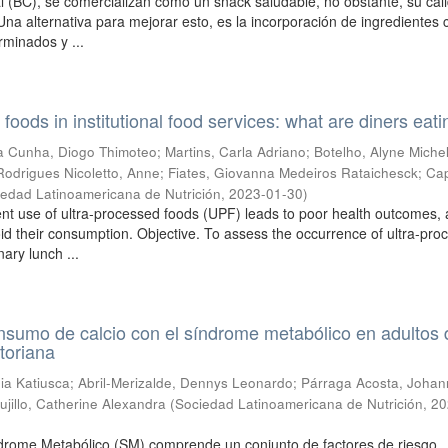
l (BC), se comercializan como un snack saludable, no obstante, su cal
 Una alternativa para mejorar esto, es la incorporación de ingredientes
minados y ...
foods in institutional food services: what are diners eat
a Cunha, Diogo Thimoteo
;
Martins, Carla Adriano
;
Botelho, Alyne Michel
Rodrigues Nicoletto, Anne
;
Fiates, Giovanna Medeiros Rataichesck
;
Cap
iedad Latinoamericana de Nutrición
,
2023-01-30
)
ent use of ultra-processed foods (UPF) leads to poor health outcomes,
id their consumption. Objective. To assess the occurrence of ultra-pro
nary lunch ...
nsumo de calcio con el síndrome metabólico en adultos 
toriana
ia Katiusca
;
Abril-Merizalde, Dennys Leonardo
;
Párraga Acosta, Joha
ujillo, Catherine Alexandra
(
Sociedad Latinoamericana de Nutrición
,
20
ndrome Metabólico (SM) comprende un conjunto de factores de riesgo