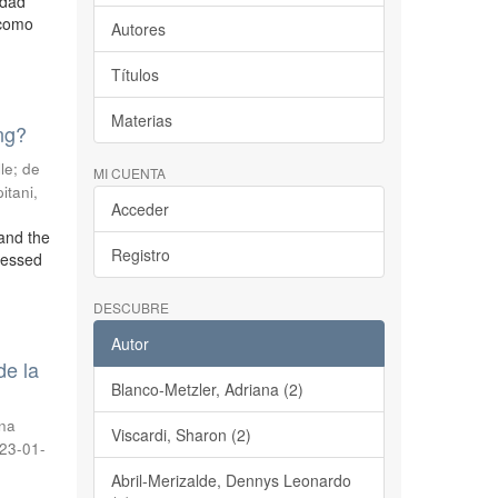
idad
 como
Autores
Títulos
Materias
ing?
le
;
de
MI CUENTA
itani,
Acceder
 and the
Registro
cessed
DESCUBRE
Autor
de la
Blanco-Metzler, Adriana (2)
nna
Viscardi, Sharon (2)
23-01-
Abril-Merizalde, Dennys Leonardo