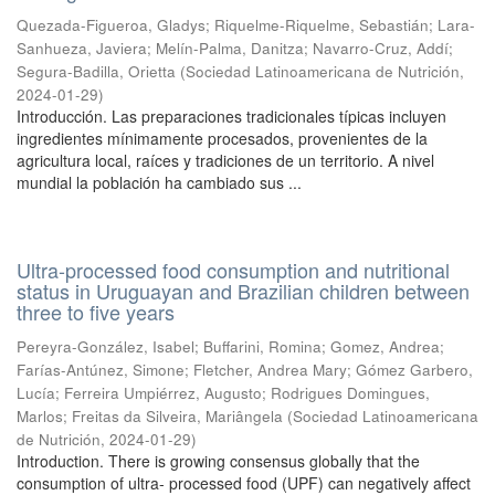
Quezada-Figueroa, Gladys
;
Riquelme-Riquelme, Sebastián
;
Lara-
Sanhueza, Javiera
;
Melín-Palma, Danitza
;
Navarro-Cruz, Addí
;
Segura-Badilla, Orietta
(
Sociedad Latinoamericana de Nutrición
,
2024-01-29
)
Introducción. Las preparaciones tradicionales típicas incluyen
ingredientes mínimamente procesados, provenientes de la
agricultura local, raíces y tradiciones de un territorio. A nivel
mundial la población ha cambiado sus ...
Ultra-processed food consumption and nutritional
status in Uruguayan and Brazilian children between
three to five years
Pereyra-González, Isabel
;
Buffarini, Romina
;
Gomez, Andrea
;
Farías-Antúnez, Simone
;
Fletcher, Andrea Mary
;
Gómez Garbero,
Lucía
;
Ferreira Umpiérrez, Augusto
;
Rodrigues Domingues,
Marlos
;
Freitas da Silveira, Mariângela
(
Sociedad Latinoamericana
de Nutrición
,
2024-01-29
)
Introduction. There is growing consensus globally that the
consumption of ultra- processed food (UPF) can negatively affect