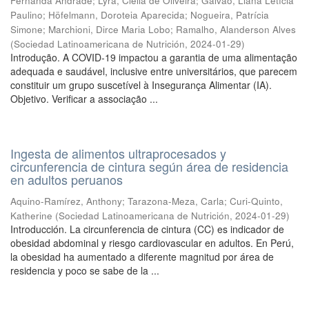
Fernanda Andrade
;
Lyra, Clélia de Oliveira
;
Galvão, Liana Letícia
Paulino
;
Höfelmann, Doroteia Aparecida
;
Nogueira, Patrícia
Simone
;
Marchioni, Dirce Maria Lobo
;
Ramalho, Alanderson Alves
(
Sociedad Latinoamericana de Nutrición
,
2024-01-29
)
Introdução. A COVID-19 impactou a garantia de uma alimentação
adequada e saudável, inclusive entre universitários, que parecem
constituir um grupo suscetível à Insegurança Alimentar (IA).
Objetivo. Verificar a associação ...
Ingesta de alimentos ultraprocesados y
circunferencia de cintura según área de residencia
en adultos peruanos
Aquino-Ramírez, Anthony
;
Tarazona-Meza, Carla
;
Curi-Quinto,
Katherine
(
Sociedad Latinoamericana de Nutrición
,
2024-01-29
)
Introducción. La circunferencia de cintura (CC) es indicador de
obesidad abdominal y riesgo cardiovascular en adultos. En Perú,
la obesidad ha aumentado a diferente magnitud por área de
residencia y poco se sabe de la ...