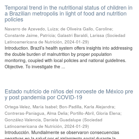
Temporal trend in the nutritional status of children in
a Brazilian metropolis in light of food and nutrition
policies
Navarro de Azevedo, Luiza
;
de Oliveira Gallo, Caroline
;
Constante Jaime, Patrícia
;
Galastri Baraldi, Larissa
(
Sociedad
Latinoamericana de Nutrición
,
2024-01-29
)
Introduction. Brazil’s health system offers insights into addressing
the double burden of malnutrition by proper population
monitoring, coupled with local policies and national guidelines.
Objective. To investigate the ...
Estado nutricio de niños del noroeste de México pre
y post pandemia por COVID-19
Ortega-Velez, María Isabel
;
Bon-Padilla, Karla Alejandra
;
Contreras-Paniagua, Alma Delia
;
Portillo-Abril, Gloria Elena
;
González-Valencia, Daniela Guadalupe
(
Sociedad
Latinoamericana de Nutrición
,
2024-01-29
)
Introducción. Mundialmente se observaron consecuencias
negativas en la salud por el aislamiento social durante la