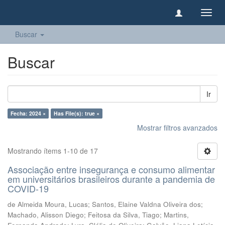
Camb
naveg
Buscar
Buscar
Ir
Fecha: 2024 ×
Has File(s): true ×
Mostrar filtros avanzados
Mostrando ítems 1-10 de 17
Associação entre insegurança e consumo alimentar
em universitários brasileiros durante a pandemia de
COVID-19
de Almeida Moura, Lucas
;
Santos, Elaine Valdna Oliveira dos
;
Machado, Alisson Diego
;
Feitosa da Silva, Tiago
;
Martins,