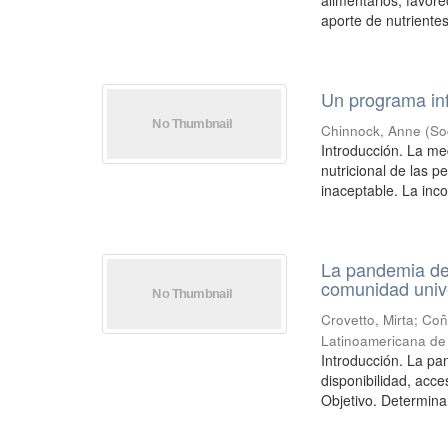
alimentarios, favore
aporte de nutrientes
Un programa inf
Chinnock, Anne
(
So
Introducción. La me
nutricional de las p
inaceptable. La inco
La pandemia de 
comunidad unive
Crovetto, Mirta
;
Coñ
Latinoamericana de 
Introducción. La pa
disponibilidad, acc
Objetivo. Determinar 