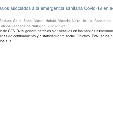
arios asociados a la emergencia sanitaria Covid-19 en a
Saldías, Sofía
;
Saba, Nicole
;
Halabí, Victoria
;
Neira Urrutia, Constanza
Latinoamericana de Nutrición
,
2023-11-30
)
ote de COVID-19 generó cambios significativos en los hábitos alimentari
idas de confinamiento y distanciamiento social. Objetivo. Evaluar los h
os a la ...