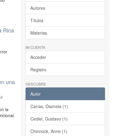
lto
Autores
Títulos
a Rica
Materias
o
MI CUENTA
rror
Acceder
Registro
en una
DESCUBRE
Autor
ad
Carías, Diamela (1)
on la
icional.
Cediel, Gustavo (1)
Chinnock, Anne (1)