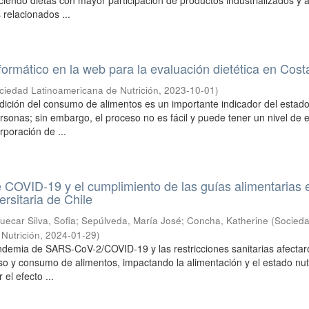
ciendo dietas con mayor participación de productos industrializados y a
 relacionados ...
ormático en la web para la evaluación dietética en Cost
ciedad Latinoamericana de Nutrición
,
2023-10-01
)
dición del consumo de alimentos es un importante indicador del estad
ersonas; sin embargo, el proceso no es fácil y puede tener un nivel de e
rporación de ...
COVID-19 y el cumplimiento de las guías alimentarias 
rsitaria de Chile
uecar Silva, Sofia
;
Sepúlveda, María José
;
Concha, Katherine
(
Socied
Nutrición
,
2024-01-29
)
ndemia de SARS-CoV-2/COVID-19 y las restricciones sanitarias afectar
eso y consumo de alimentos, impactando la alimentación y el estado nutr
el efecto ...