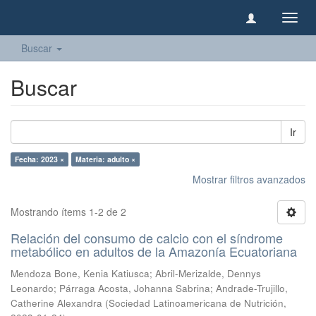
Camb
naveg
Buscar
Buscar
Ir
Fecha: 2023 ×
Materia: adulto ×
Mostrar filtros avanzados
Mostrando ítems 1-2 de 2
Relación del consumo de calcio con el síndrome
metabólico en adultos de la Amazonía Ecuatoriana
Mendoza Bone, Kenia Katiusca
;
Abril-Merizalde, Dennys
Leonardo
;
Párraga Acosta, Johanna Sabrina
;
Andrade-Trujillo,
Catherine Alexandra
(
Sociedad Latinoamericana de Nutrición
,