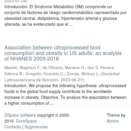
2023-01-24
)
Introducción. El Síndrome Metabólico (SM) comprende un
conjunto de factores de riesgo cardiometabólico representado por
obesidad central, dislipidemia, hipertensión arterial y glucosa
alterada, se ha evidenciado que el ...
Association between ultraprocessed food
consumption and obesity in US adults: an analysis
of NHANES 2009-2018
Mashki, Stephani F.
;
de Oliveira, Mariane H.
;
dos S. Pereira,
Débora B.
;
Gregolin, Graciela C.
;
Conde, Wolney L.
(
Sociedad
Latinoamericana de Nutrición
,
2023-06-21
)
Introduction. We propose the following hypothesis: ultraprocessed
foods in the global food supply contribute to the worldwide
increase in obesity. Objective. To analyze the association between
a higher consumption of ...
DSpace software
copyright © 2002-
Theme by
2016
DuraSpace
Atmire
Contacto
|
Sugerencias