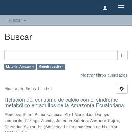
Camb
naveg
Buscar
Buscar
Ir
Materia: Amazon ×
Materia: adulto ×
Mostrar filtros avanzados
Mostrando ítems 1-1 de 1
Relación del consumo de calcio con el síndrome
metabólico en adultos de la Amazonía Ecuatoriana
Mendoza Bone, Kenia Katiusca
;
Abril-Merizalde, Dennys
Leonardo
;
Párraga Acosta, Johanna Sabrina
;
Andrade-Trujillo,
Catherine Alexandra
(
Sociedad Latinoamericana de Nutrición
,