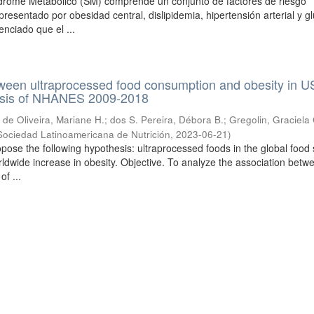
ndrome Metabólico (SM) comprende un conjunto de factores de riesgo
resentado por obesidad central, dislipidemia, hipertensión arterial y g
enciado que el ...
ween ultraprocessed food consumption and obesity in U
lysis of NHANES 2009-2018
;
de Oliveira, Mariane H.
;
dos S. Pereira, Débora B.
;
Gregolin, Graciela 
Sociedad Latinoamericana de Nutrición
,
2023-06-21
)
pose the following hypothesis: ultraprocessed foods in the global food
rldwide increase in obesity. Objective. To analyze the association betw
f ...