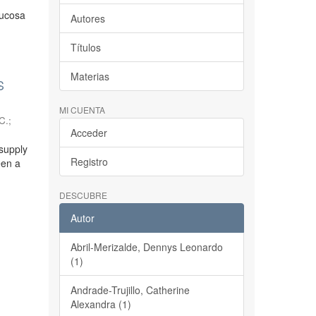
lucosa
Autores
Títulos
Materias
S
MI CUENTA
C.
;
Acceder
 supply
Registro
een a
DESCUBRE
Autor
Abril-Merizalde, Dennys Leonardo
(1)
Andrade-Trujillo, Catherine
Alexandra (1)