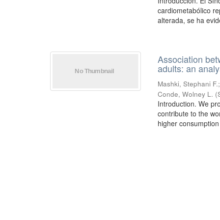
Introducción. El Sí
cardiometabólico rep
alterada, se ha evid
Association bet
adults: an ana
Mashki, Stephani F.
Conde, Wolney L.
(
Introduction. We pro
contribute to the wo
higher consumption o