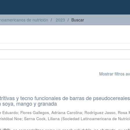
inoamericanos de nutrición
2023
Buscar
Mostrar filtros 
ritivas y tecno funcionales de barras de pseudocereale
n soya, mango y granada
e Eduardo
;
Flores Gallegos, Adriana Carolina
;
Rodríguez Jasso, Rosa 
ristóbal Noe
;
Serna Cock, Liliana
(
Sociedad Latinoamericana de Nutric