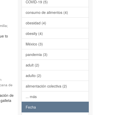
COVID-19 (5)
consumo de alimentos (4)
obesidad (4)
milia
;
obesity (4)
ue to
México (3)
pandemia (3)
adult (2)
adulto (2)
n
icana de
alimentación colectiva (2)
ración de
... más
 galleta
Fecha