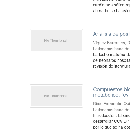
cardiometabólico rep
alterada, se ha evid
Análisis de pos
Víquez Barrantes, 
Latinoamericana de 
La leche materna do
de neonatos hospital
revisión de literatur
Compuestos bioa
metabólico: rev
Riós, Fernanda
;
Qui
Latinoamericana de 
Introducción. El sí
desarrollar COVID-1
por lo que se ha op