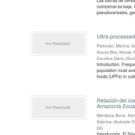
Las barras de cerea
nutricional es baja.
pseudocereales, ger
Ultra-processed 
Padovan, Marina
;
d
Souza Bim, Nicole
;
Caroline Dário
(
Soc
Introduction. Frequ
population must avo
foods (UPFs) in culi
Relación del co
Amazonía Ecua
Mendoza Bone, Ken
Sabrina
;
Andrade-Tr
24
)
Introducción. El Sí