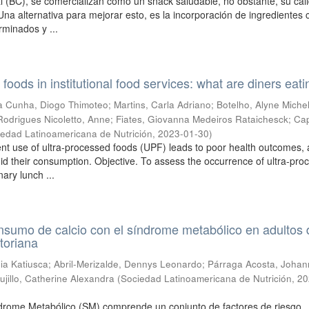
l (BC), se comercializan como un snack saludable, no obstante, su cal
 Una alternativa para mejorar esto, es la incorporación de ingredientes
minados y ...
foods in institutional food services: what are diners eat
a Cunha, Diogo Thimoteo
;
Martins, Carla Adriano
;
Botelho, Alyne Michel
Rodrigues Nicoletto, Anne
;
Fiates, Giovanna Medeiros Rataichesck
;
Cap
iedad Latinoamericana de Nutrición
,
2023-01-30
)
ent use of ultra-processed foods (UPF) leads to poor health outcomes,
id their consumption. Objective. To assess the occurrence of ultra-pro
nary lunch ...
nsumo de calcio con el síndrome metabólico en adultos 
toriana
ia Katiusca
;
Abril-Merizalde, Dennys Leonardo
;
Párraga Acosta, Joha
ujillo, Catherine Alexandra
(
Sociedad Latinoamericana de Nutrición
,
20
ndrome Metabólico (SM) comprende un conjunto de factores de riesgo