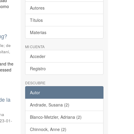
idad
 como
Autores
Títulos
Materias
ing?
le
;
de
MI CUENTA
itani,
Acceder
 and the
Registro
cessed
DESCUBRE
Autor
de la
Andrade, Susana (2)
nna
Blanco-Metzler, Adriana (2)
23-01-
Chinnock, Anne (2)