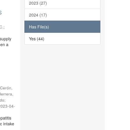
2023 (27)
S
2024 (17)
Has File(s)
C.
;
 supply
Yes (44)
een a
Cerón,
errera,
rdo
;
2023-04-
patitis
c intake