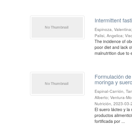
Intermittent fas
Espinoza, Valentina
Palisi, Angelica
;
Vis
The incidence of ob
poor diet and lack o
malnutrition due to e
Formulación de g
moringa y suero
Espinal-Carrión, Ta
Alberto
;
Ventura-Mon
Nutrición
,
2023-03-
El suero lácteo y la
productos alimentici
fortificada por ...