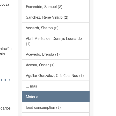
lucosa
Escandón, Samuel (2)
Sánchez, René-Vinicio (2)
Viscardi, Sharon (2)
Abril-Merizalde, Dennys Leonardo
(1)
entación
Esta
Acevedo, Brenda (1)
Acosta, Oscar (1)
Aguilar González, Cristóbal Noe (1)
drome
... más
Materia
food consumption (8)
ndarios