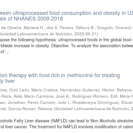
ween ultraprocessed food consumption and obesity in U
lysis of NHANES 2009-2018
;
de Oliveira, Mariane H.
;
dos S. Pereira, Débora B.
;
Gregolin, Graciela 
Sociedad Latinoamericana de Nutrición
,
2023-06-21
)
pose the following hypothesis: ultraprocessed foods in the global food
rldwide increase in obesity. Objective. To analyze the association betw
f ...
ition therapy with food rich in methionine for treating
y liver
aime
;
Ortíz León, María Cristina
;
Hernández-Gutierrez, Héctor
;
Bahena-
-Reza, Aidé
;
Marin-Carmona, José A.
;
Rodríguez-Romero, Edit
;
Mora-H
an, Jonathan
;
Peréz-Carreón, Julio I.
;
Rivadeneyra-Domínguez, Edua
riel
;
Garcia-Roman, Rebeca
(
Sociedad Latinoamericana de Nutrición
,
coholic Fatty Liver disease (NAFLD) can lead to Non Alcoholic steatohe
nd liver cancer. The treatment for NAFLD involves modification of calori
 ...