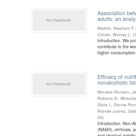
Association bet
adults: an ana
Mashki, Stephani F.
Conde, Wolney L.
(
Introduction. We pro
contribute to the wo
higher consumption o
Efficacy of nutr
nonalcoholic fatt
Morales-Romero, J
Roberto A.
;
Miranda
Silvia I.
;
Garcia-Rom
Riande-Juárez, Gab
03
)
Introduction. Non-Al
(NASH), cirrhosis, a
and physical activity.