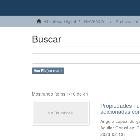
Biblioteca Digital
REVENCYT
Archivos lat
Buscar
Has File(s): true ×
Mostrando ítems 1-10 de 44
Propiedades nut
adicionadas co
Angulo López, Jorg
Aguilar González, C
2023-02-13
)