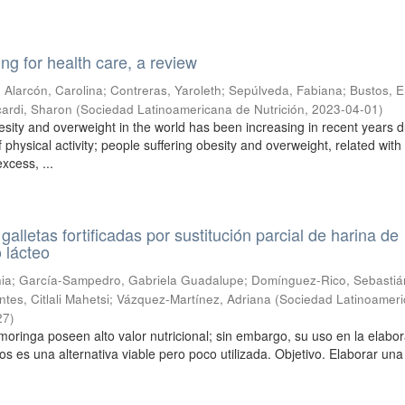
ting for health care, a review
;
Alarcón, Carolina
;
Contreras, Yaroleth
;
Sepúlveda, Fabiana
;
Bustos, E
cardi, Sharon
(
Sociedad Latinoamericana de Nutrición
,
2023-04-01
)
esity and overweight in the world has been increasing in recent years d
f physical activity; people suffering obesity and overweight, related with
xcess, ...
alletas fortificadas por sustitución parcial de harina de
 lácteo
nia
;
García-Sampedro, Gabriela Guadalupe
;
Domínguez-Rico, Sebastiá
tes, Citlali Mahetsi
;
Vázquez-Martínez, Adriana
(
Sociedad Latinoamer
27
)
 moringa poseen alto valor nutricional; sin embargo, su uso en la elabo
os es una alternativa viable pero poco utilizada. Objetivo. Elaborar una