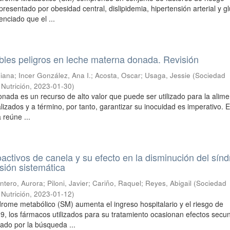
resentado por obesidad central, dislipidemia, hipertensión arterial y g
enciado que el ...
ibles peligros en leche materna donada. Revisión
Diana
;
Incer González, Ana I.
;
Acosta, Oscar
;
Usaga, Jessie
(
Sociedad
Nutrición
,
2023-01-30
)
nada es un recurso de alto valor que puede ser utilizado para la alim
izados y a término, por tanto, garantizar su inocuidad es imperativo. 
a reúne ...
ctivos de canela y su efecto en la disminución del sín
isión sistemática
ntero, Aurora
;
Piloni, Javier
;
Cariño, Raquel
;
Reyes, Abigail
(
Sociedad
Nutrición
,
2023-01-12
)
ndrome metabólico (SM) aumenta el ingreso hospitalario y el riesgo de
9, los fármacos utilizados para su tratamiento ocasionan efectos secu
tado por la búsqueda ...