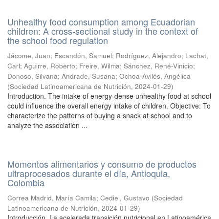
Unhealthy food consumption among Ecuadorian
children: A cross-sectional study in the context of
the school food regulation
Jácome, Juan
;
Escandón, Samuel
;
Rodríguez, Alejandro
;
Lachat,
Carl
;
Aguirre, Roberto
;
Freire, Wilma
;
Sánchez, René-Vinicio
;
Donoso, Silvana
;
Andrade, Susana
;
Ochoa-Avilés, Angélica
(
Sociedad Latinoamericana de Nutrición
,
2024-01-29
)
Introduction. The intake of energy-dense unhealthy food at school
could influence the overall energy intake of children. Objective: To
characterize the patterns of buying a snack at school and to
analyze the association ...
Momentos alimentarios y consumo de productos
ultraprocesados durante el día, Antioquia,
Colombia
Correa Madrid, María Camila
;
Cediel, Gustavo
(
Sociedad
Latinoamericana de Nutrición
,
2024-01-29
)
Introducción. La acelerada transición nutricional en Latinoamérica