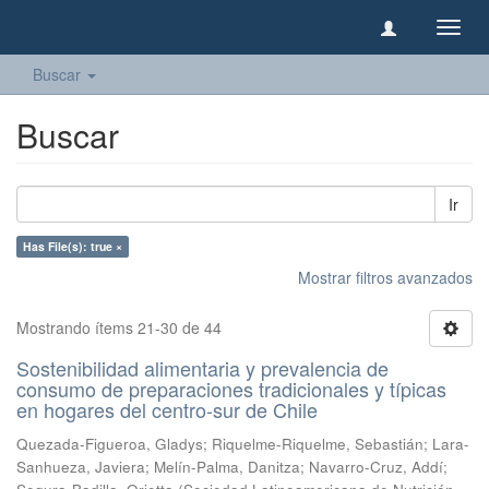
Camb
naveg
Buscar
Buscar
Ir
Has File(s): true ×
Mostrar filtros avanzados
Mostrando ítems 21-30 de 44
Sostenibilidad alimentaria y prevalencia de
consumo de preparaciones tradicionales y típicas
en hogares del centro-sur de Chile
Quezada-Figueroa, Gladys
;
Riquelme-Riquelme, Sebastián
;
Lara-
Sanhueza, Javiera
;
Melín-Palma, Danitza
;
Navarro-Cruz, Addí
;