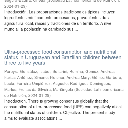
Segura-Badilla, Orietta
(
Sociedad Latinoamericana de Nutrición
,
2024-01-29
)
Introducción. Las preparaciones tradicionales típicas incluyen
ingredientes mínimamente procesados, provenientes de la
agricultura local, raíces y tradiciones de un territorio. A nivel
mundial la población ha cambiado sus ...
Ultra-processed food consumption and nutritional
status in Uruguayan and Brazilian children between
three to five years
Pereyra-González, Isabel
;
Buffarini, Romina
;
Gomez, Andrea
;
Farías-Antúnez, Simone
;
Fletcher, Andrea Mary
;
Gómez Garbero,
Lucía
;
Ferreira Umpiérrez, Augusto
;
Rodrigues Domingues,
Marlos
;
Freitas da Silveira, Mariângela
(
Sociedad Latinoamericana
de Nutrición
,
2024-01-29
)
Introduction. There is growing consensus globally that the
consumption of ultra- processed food (UPF) can negatively affect
the nutritional status of children. Objective. The present study
aims to evaluate associations ...