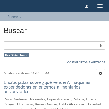
Camb
naveg
Buscar
Buscar
Ir
Has File(s): true ×
Mostrar filtros avanzados
Mostrando ítems 31-40 de 44
Encrucijadas sobre ¿qué vender?: máquinas
expendedoras en entornos alimentarios
universitarios
Pava-Cárdenas, Alexandra
;
López-Ramírez, Patricia
;
Rueda
Gómez, Alba Lucía
;
Reyes Gavilán, Pablo Alexander
(
Sociedad