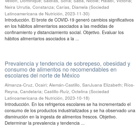
Veillon, Dominique
;
Saldías, Sofía
;
Saba, Nicole
;
Halabí, Victoria
;
Neira Urrutia, Constanza
;
Carías, Diamela
(
Sociedad
Latinoamericana de Nutrición
,
2023-11-30
)
Introducción. El brote de COVID-19 generó cambios significativos
en los hábitos alimentarios asociados a las medidas de
confinamiento y distanciamiento social. Objetivo. Evaluar los
hábitos alimentarios asociados a la ...
Prevalencia y tendencia de sobrepeso, obesidad y
consumo de alimentos no recomendables en
escolares del norte de México
Almanza-Cruz, Ocairi
;
Alemán-Castillo, SanJuana Elizabeth
;
Ríos-
Reyna, Candelaria
;
Castillo-Ruíz, Octelina
(
Sociedad
Latinoamericana de Nutrición
,
2023-10-18
)
Introducción. En los refrigerios escolares se ha incrementado el
consumo de los productos industrializados y se ha observado una
disminución en la ingesta de alimentos frescos. Objetivo.
Determinar la prevalencia y tendencia ...