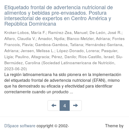
Etiquetado frontal de advertencia nutricional de
alimentos y bebidas pre-envasados. Postura
intersectorial de expertos en Centro América y
República Dominicana
Kroker-Lobos, María F.
;
Ramírez-Zea, Manuel
;
De-León, José R.
;
Alfaro, Claudia V.
;
Amador, Nydia
;
Blanco-Metzler, Adriana
;
Fontes
Francois, Flavia
;
Gamboa-Gamboa, Tatiana
;
Hernández-Santana,
Adriana
;
Jensen, Melissa L.
;
López-Donado, Lorena
;
Pasquier,
Ligia
;
Paulino, Altagracia
;
Pérez, Danilo
;
Ríos-Castillo, Israel
;
Siu-
Bermúdez, Carolina
(
Sociedad Latinoamericana de Nutrición
,
2023-06-20
)
La región latinoamericana ha sido pionera en la implementación
del etiquetado frontal de advertencia nutricional (EFAN), mismo
que ha demostrado su eficacia y efectividad para identificar
correctamente cuando un producto ...
4
DSpace software
copyright © 2002-
Theme by