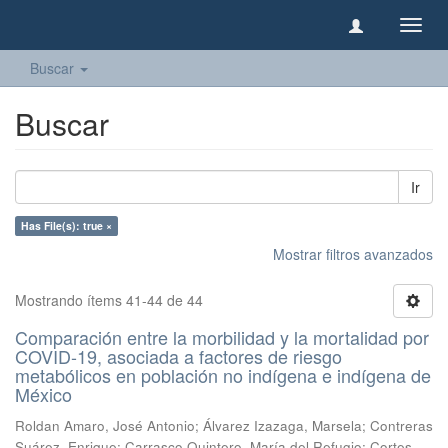
Camb
naveg
Buscar
Buscar
Ir
Has File(s): true ×
Mostrar filtros avanzados
Mostrando ítems 41-44 de 44
Comparación entre la morbilidad y la mortalidad por
COVID-19, asociada a factores de riesgo
metabólicos en población no indígena e indígena de
México
Roldan Amaro, José Antonio
;
Álvarez Izazaga, Marsela
;
Contreras
Suárez, Enrique
;
Carrasco Quintero, María del Refugio
;
Cortes