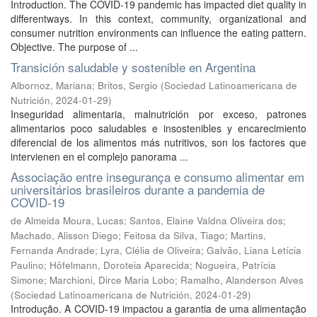
Introduction. The COVID-19 pandemic has impacted diet quality in
differentways. In this context, community, organizational and
consumer nutrition environments can influence the eating pattern.
Objective. The purpose of ...
Transición saludable y sostenible en Argentina
Albornoz, Mariana
;
Britos, Sergio
(
Sociedad Latinoamericana de
Nutrición
,
2024-01-29
)
Inseguridad alimentaria, malnutrición por exceso, patrones
alimentarios poco saludables e insostenibles y encarecimiento
diferencial de los alimentos más nutritivos, son los factores que
intervienen en el complejo panorama ...
Associação entre insegurança e consumo alimentar em
universitários brasileiros durante a pandemia de
COVID-19
de Almeida Moura, Lucas
;
Santos, Elaine Valdna Oliveira dos
;
Machado, Alisson Diego
;
Feitosa da Silva, Tiago
;
Martins,
Fernanda Andrade
;
Lyra, Clélia de Oliveira
;
Galvão, Liana Letícia
Paulino
;
Höfelmann, Doroteia Aparecida
;
Nogueira, Patrícia
Simone
;
Marchioni, Dirce Maria Lobo
;
Ramalho, Alanderson Alves
(
Sociedad Latinoamericana de Nutrición
,
2024-01-29
)
Introdução. A COVID-19 impactou a garantia de uma alimentação