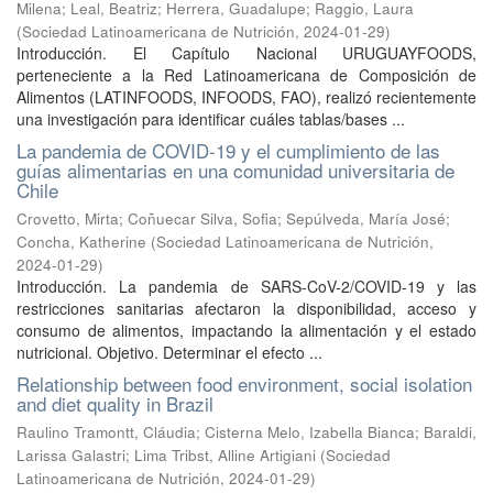
Milena
;
Leal, Beatriz
;
Herrera, Guadalupe
;
Raggio, Laura
(
Sociedad Latinoamericana de Nutrición
,
2024-01-29
)
Introducción. El Capítulo Nacional URUGUAYFOODS,
perteneciente a la Red Latinoamericana de Composición de
Alimentos (LATINFOODS, INFOODS, FAO), realizó recientemente
una investigación para identificar cuáles tablas/bases ...
La pandemia de COVID-19 y el cumplimiento de las
guías alimentarias en una comunidad universitaria de
Chile
Crovetto, Mirta
;
Coñuecar Silva, Sofia
;
Sepúlveda, María José
;
Concha, Katherine
(
Sociedad Latinoamericana de Nutrición
,
2024-01-29
)
Introducción. La pandemia de SARS-CoV-2/COVID-19 y las
restricciones sanitarias afectaron la disponibilidad, acceso y
consumo de alimentos, impactando la alimentación y el estado
nutricional. Objetivo. Determinar el efecto ...
Relationship between food environment, social isolation
and diet quality in Brazil
Raulino Tramontt, Cláudia
;
Cisterna Melo, Izabella Bianca
;
Baraldi,
Larissa Galastri
;
Lima Tribst, Alline Artigiani
(
Sociedad
Latinoamericana de Nutrición
,
2024-01-29
)