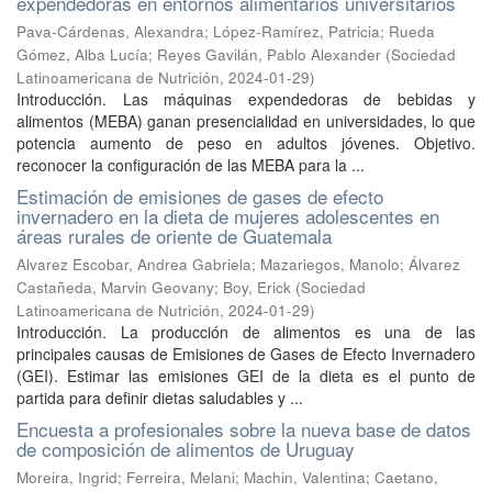
expendedoras en entornos alimentarios universitarios
Pava-Cárdenas, Alexandra
;
López-Ramírez, Patricia
;
Rueda
Gómez, Alba Lucía
;
Reyes Gavilán, Pablo Alexander
(
Sociedad
Latinoamericana de Nutrición
,
2024-01-29
)
Introducción. Las máquinas expendedoras de bebidas y
alimentos (MEBA) ganan presencialidad en universidades, lo que
potencia aumento de peso en adultos jóvenes. Objetivo.
reconocer la configuración de las MEBA para la ...
Estimación de emisiones de gases de efecto
invernadero en la dieta de mujeres adolescentes en
áreas rurales de oriente de Guatemala
Alvarez Escobar, Andrea Gabriela
;
Mazariegos, Manolo
;
Álvarez
Castañeda, Marvin Geovany
;
Boy, Erick
(
Sociedad
Latinoamericana de Nutrición
,
2024-01-29
)
Introducción. La producción de alimentos es una de las
principales causas de Emisiones de Gases de Efecto Invernadero
(GEI). Estimar las emisiones GEI de la dieta es el punto de
partida para definir dietas saludables y ...
Encuesta a profesionales sobre la nueva base de datos
de composición de alimentos de Uruguay
Moreira, Ingrid
;
Ferreira, Melani
;
Machin, Valentina
;
Caetano,