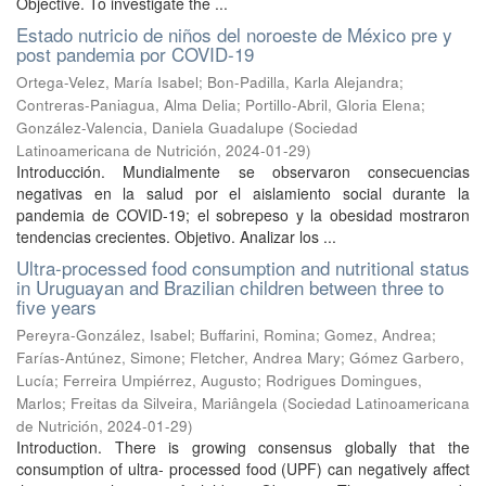
Objective. To investigate the ...
Estado nutricio de niños del noroeste de México pre y
post pandemia por COVID-19
Ortega-Velez, María Isabel
;
Bon-Padilla, Karla Alejandra
;
Contreras-Paniagua, Alma Delia
;
Portillo-Abril, Gloria Elena
;
González-Valencia, Daniela Guadalupe
(
Sociedad
Latinoamericana de Nutrición
,
2024-01-29
)
Introducción. Mundialmente se observaron consecuencias
negativas en la salud por el aislamiento social durante la
pandemia de COVID-19; el sobrepeso y la obesidad mostraron
tendencias crecientes. Objetivo. Analizar los ...
Ultra-processed food consumption and nutritional status
in Uruguayan and Brazilian children between three to
five years
Pereyra-González, Isabel
;
Buffarini, Romina
;
Gomez, Andrea
;
Farías-Antúnez, Simone
;
Fletcher, Andrea Mary
;
Gómez Garbero,
Lucía
;
Ferreira Umpiérrez, Augusto
;
Rodrigues Domingues,
Marlos
;
Freitas da Silveira, Mariângela
(
Sociedad Latinoamericana
de Nutrición
,
2024-01-29
)
Introduction. There is growing consensus globally that the
consumption of ultra- processed food (UPF) can negatively affect