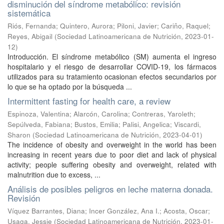
disminución del síndrome metabólico: revisión
sistemática
Riós, Fernanda
;
Quintero, Aurora
;
Piloni, Javier
;
Cariño, Raquel
;
Reyes, Abigail
(
Sociedad Latinoamericana de Nutrición
,
2023-01-
12
)
Introducción. El síndrome metabólico (SM) aumenta el ingreso
hospitalario y el riesgo de desarrollar COVID-19, los fármacos
utilizados para su tratamiento ocasionan efectos secundarios por
lo que se ha optado por la búsqueda ...
Intermittent fasting for health care, a review
Espinoza, Valentina
;
Alarcón, Carolina
;
Contreras, Yaroleth
;
Sepúlveda, Fabiana
;
Bustos, Emilia
;
Palisi, Angelica
;
Viscardi,
Sharon
(
Sociedad Latinoamericana de Nutrición
,
2023-04-01
)
The incidence of obesity and overweight in the world has been
increasing in recent years due to poor diet and lack of physical
activity; people suffering obesity and overweight, related with
malnutrition due to excess, ...
Análisis de posibles peligros en leche materna donada.
Revisión
Víquez Barrantes, Diana
;
Incer González, Ana I.
;
Acosta, Oscar
;
Usaga, Jessie
(
Sociedad Latinoamericana de Nutrición
,
2023-01-