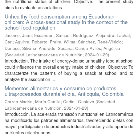
the nutritional status of children. Objective. The present study
aims to evaluate associations ...
Unhealthy food consumption among Ecuadorian
children: A cross-sectional study in the context of the
school food regulation
Jácome, Juan
;
Escandón, Samuel
;
Rodríguez, Alejandro
;
Lachat,
Carl
;
Aguirre, Roberto
;
Freire, Wilma
;
Sánchez, René-Vinicio
;
Donoso, Silvana
;
Andrade, Susana
;
Ochoa-Avilés, Angélica
(
Sociedad Latinoamericana de Nutrición
,
2024-01-29
)
Introduction. The intake of energy-dense unhealthy food at school
could influence the overall energy intake of children. Objective: To
characterize the patterns of buying a snack at school and to
analyze the association ...
Momentos alimentarios y consumo de productos
ultraprocesados durante el día, Antioquia, Colombia
Correa Madrid, María Camila
;
Cediel, Gustavo
(
Sociedad
Latinoamericana de Nutrición
,
2024-01-29
)
Introducción. La acelerada transición nutricional en Latinoamérica
ha modificado los patrones alimentarios, favoreciendo dietas con
mayor participación de productos industrializados y alto aporte de
nutrientes relacionados ...