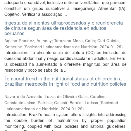
adequada e saudável, inclusive entre universitários, que parecem
constituir um grupo suscetível à Insegurança Alimentar (IA).
Objetivo. Verificar a associação ...
Ingesta de alimentos ultraprocesados y circunferencia
de cintura según área de residencia en adultos
peruanos
Aquino-Ramírez, Anthony
;
Tarazona-Meza, Carla
;
Curi-Quinto,
Katherine
(
Sociedad Latinoamericana de Nutrición
,
2024-01-29
)
Introducción. La circunferencia de cintura (CC) es indicador de
obesidad abdominal y riesgo cardiovascular en adultos. En Perú,
la obesidad ha aumentado a diferente magnitud por área de
residencia y poco se sabe de la ...
Temporal trend in the nutritional status of children in a
Brazilian metropolis in light of food and nutrition policies
Navarro de Azevedo, Luiza
;
de Oliveira Gallo, Caroline
;
Constante Jaime, Patrícia
;
Galastri Baraldi, Larissa
(
Sociedad
Latinoamericana de Nutrición
,
2024-01-29
)
Introduction. Brazil’s health system offers insights into addressing
the double burden of malnutrition by proper population
monitoring, coupled with local policies and national guidelines.