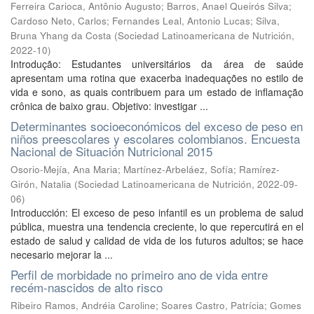
Ferreira Carioca, Antônio Augusto
;
Barros, Anael Queirós Silva
;
Cardoso Neto, Carlos
;
Fernandes Leal, Antonio Lucas
;
Silva,
Bruna Yhang da Costa
(
Sociedad Latinoamericana de Nutrición
,
2022-10
)
Introdução: Estudantes universitários da área de saúde
apresentam uma rotina que exacerba inadequações no estilo de
vida e sono, as quais contribuem para um estado de inflamação
crônica de baixo grau. Objetivo: investigar ...
Determinantes socioeconómicos del exceso de peso en
niños preescolares y escolares colombianos. Encuesta
Nacional de Situación Nutricional 2015
Osorio-Mejía, Ana Maria
;
Martínez-Arbeláez, Sofía
;
Ramírez-
Girón, Natalia
(
Sociedad Latinoamericana de Nutrición
,
2022-09-
06
)
Introducción: El exceso de peso infantil es un problema de salud
pública, muestra una tendencia creciente, lo que repercutirá en el
estado de salud y calidad de vida de los futuros adultos; se hace
necesario mejorar la ...
Perfil de morbidade no primeiro ano de vida entre
recém-nascidos de alto risco
Ribeiro Ramos, Andréia Caroline
;
Soares Castro, Patrícia
;
Gomes