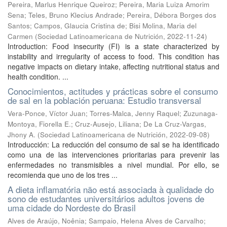
Pereira, Marlus Henrique Queiroz
;
Pereira, Maria Luiza Amorim
Sena
;
Teles, Bruno Klecius Andrade
;
Pereira, Débora Borges dos
Santos
;
Campos, Glaucia Cristina de
;
Bisi Molina, Maria del
Carmen
(
Sociedad Latinoamericana de Nutrición
,
2022-11-24
)
Introduction: Food insecurity (FI) is a state characterized by
instability and irregularity of access to food. This condition has
negative impacts on dietary intake, affecting nutritional status and
health condition. ...
Conocimientos, actitudes y prácticas sobre el consumo
de sal en la población peruana: Estudio transversal
Vera-Ponce, Víctor Juan
;
Torres-Malca, Jenny Raquel
;
Zuzunaga-
Montoya, Fiorella E.
;
Cruz-Ausejo, Liliana
;
De La Cruz-Vargas,
Jhony A.
(
Sociedad Latinoamericana de Nutrición
,
2022-09-08
)
Introducción: La reducción del consumo de sal se ha identificado
como una de las intervenciones prioritarias para prevenir las
enfermedades no transmisibles a nivel mundial. Por ello, se
recomienda que uno de los tres ...
A dieta inflamatória não está associada à qualidade do
sono de estudantes universitários adultos jovens de
uma cidade do Nordeste do Brasil
Alves de Araújo, Noênia
;
Sampaio, Helena Alves de Carvalho
;