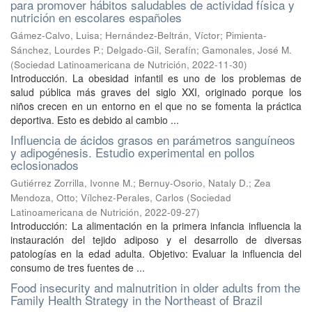
para promover hábitos saludables de actividad física y
nutrición en escolares españoles
Gámez-Calvo, Luisa
;
Hernández-Beltrán, Víctor
;
Pimienta-
Sánchez, Lourdes P.
;
Delgado-Gil, Serafín
;
Gamonales, José M.
(
Sociedad Latinoamericana de Nutrición
,
2022-11-30
)
Introducción. La obesidad infantil es uno de los problemas de
salud pública más graves del siglo XXI, originado porque los
niños crecen en un entorno en el que no se fomenta la práctica
deportiva. Esto es debido al cambio ...
Influencia de ácidos grasos en parámetros sanguíneos
y adipogénesis. Estudio experimental en pollos
eclosionados
Gutiérrez Zorrilla, Ivonne M.
;
Bernuy-Osorio, Nataly D.
;
Zea
Mendoza, Otto
;
Vílchez-Perales, Carlos
(
Sociedad
Latinoamericana de Nutrición
,
2022-09-27
)
Introducción: La alimentación en la primera infancia influencia la
instauración del tejido adiposo y el desarrollo de diversas
patologías en la edad adulta. Objetivo: Evaluar la influencia del
consumo de tres fuentes de ...
Food insecurity and malnutrition in older adults from the
Family Health Strategy in the Northeast of Brazil