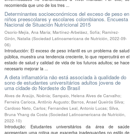
recomienda que uno de los tres ...
Determinantes socioeconómicos del exceso de peso en
niños preescolares y escolares colombianos. Encuesta
Nacional de Situación Nutricional 2015
Osorio-Mejía, Ana Maria
;
Martínez-Arbeláez, Sofía
;
Ramírez-
Girón, Natalia
(
Sociedad Latinoamericana de Nutrición
,
2022-09-
06
)
Introducción: El exceso de peso infantil es un problema de salud
pública, muestra una tendencia creciente, lo que repercutirá en el
estado de salud y calidad de vida de los futuros adultos; se hace
necesario mejorar la ...
A dieta inflamatória não está associada à qualidade do
sono de estudantes universitários adultos jovens de
uma cidade do Nordeste do Brasil
Alves de Araújo, Noênia
;
Sampaio, Helena Alves de Carvalho
;
Ferreira Carioca, Antônio Augusto
;
Barros, Anael Queirós Silva
;
Cardoso Neto, Carlos
;
Fernandes Leal, Antonio Lucas
;
Silva,
Bruna Yhang da Costa
(
Sociedad Latinoamericana de Nutrición
,
2022-10
)
Introdução: Estudantes universitários da área de saúde
apresentam uma rotina que exacerba inadequações no estilo de