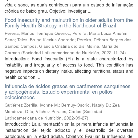
vida e sono, as quais contribuem para um estado de inflamação
crônica de baixo grau. Objetivo: investigar ...
Food insecurity and malnutrition in older adults from the
Family Health Strategy in the Northeast of Brazil
Pereira, Marlus Henrique Queiroz
;
Pereira, Maria Luiza Amorim
Sena
;
Teles, Bruno Klecius Andrade
;
Pereira, Débora Borges dos
Santos
;
Campos, Glaucia Cristina de
;
Bisi Molina, Maria del
Carmen
(
Sociedad Latinoamericana de Nutrición
,
2022-11-24
)
Introduction: Food insecurity (FI) is a state characterized by
instability and irregularity of access to food. This condition has
negative impacts on dietary intake, affecting nutritional status and
health condition. ...
Influencia de ácidos grasos en parámetros sanguíneos
y adipogénesis. Estudio experimental en pollos
eclosionados
Gutiérrez Zorrilla, Ivonne M.
;
Bernuy-Osorio, Nataly D.
;
Zea
Mendoza, Otto
;
Vílchez-Perales, Carlos
(
Sociedad
Latinoamericana de Nutrición
,
2022-09-27
)
Introducción: La alimentación en la primera infancia influencia la
instauración del tejido adiposo y el desarrollo de diversas
patologías en la edad adulta. Objetivo: Evaluar la influencia del