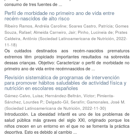
consumo de tres fuentes de ...
Perfil de morbidade no primeiro ano de vida entre
recém-nascidos de alto risco
Ribeiro Ramos, Andréia Caroline
;
Soares Castro, Patrícia
;
Gomes
Souza, Rafael
;
Almeida Carneiro, Jair
;
Pinho, Lucineia de
;
Prates
Caldeira, Antônio
(
Sociedad Latinoamericana de Nutrición
,
2022-
11-18
)
Os cuidados destinados aos recém-nascidos prematuros
extremos têm propiciado importantes resultados na sobrevida
dessas crianças. Objetivo: Caracterizar o perfil de morbidade no
primeiro ano de vida entre recémnascidos de ...
Revisión sistemática de programas de intervención
para promover hábitos saludables de actividad física y
nutrición en escolares españoles
Gámez-Calvo, Luisa
;
Hernández-Beltrán, Víctor
;
Pimienta-
Sánchez, Lourdes P.
;
Delgado-Gil, Serafín
;
Gamonales, José M.
(
Sociedad Latinoamericana de Nutrición
,
2022-11-30
)
Introducción. La obesidad infantil es uno de los problemas de
salud pública más graves del siglo XXI, originado porque los
niños crecen en un entorno en el que no se fomenta la práctica
deportiva. Esto es debido al cambio ...