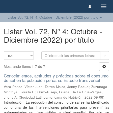
Camb
naveg
Listar Vol. 72, N° 4: Octubre - Diciembre (2022) por título
Listar Vol. 72, N° 4: Octubre -
Diciembre (2022) por título
Ir
Mostrando ítems 1-7 de 7
Conocimientos, actitudes y prácticas sobre el consumo
de sal en la población peruana: Estudio transversal
Vera-Ponce, Víctor Juan
;
Torres-Malca, Jenny Raquel
;
Zuzunaga-
Montoya, Fiorella E.
;
Cruz-Ausejo, Liliana
;
De La Cruz-Vargas,
Jhony A.
(
Sociedad Latinoamericana de Nutrición
,
2022-09-08
)
Introducción: La reducción del consumo de sal se ha identificado
como una de las intervenciones prioritarias para prevenir las
enfermedades no transmisibles a nivel mundial. Por ello, se