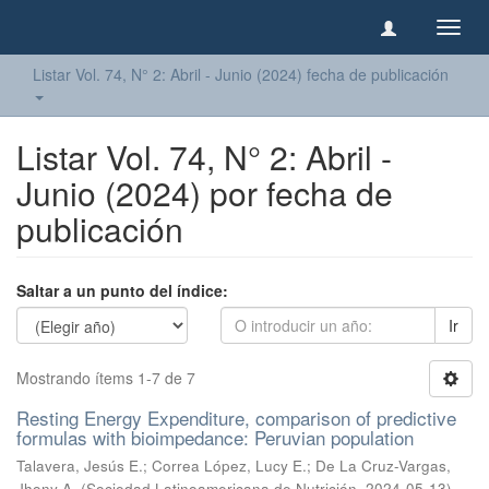
Camb
naveg
Listar Vol. 74, N° 2: Abril - Junio (2024) fecha de publicación
Listar Vol. 74, N° 2: Abril -
Junio (2024) por fecha de
publicación
Saltar a un punto del índice:
Ir
Mostrando ítems 1-7 de 7
Resting Energy Expenditure, comparison of predictive
formulas with bioimpedance: Peruvian population
Talavera, Jesús E.
;
Correa López, Lucy E.
;
De La Cruz-Vargas,
Jhony A.
(
Sociedad Latinoamericana de Nutrición
,
2024-05-13
)