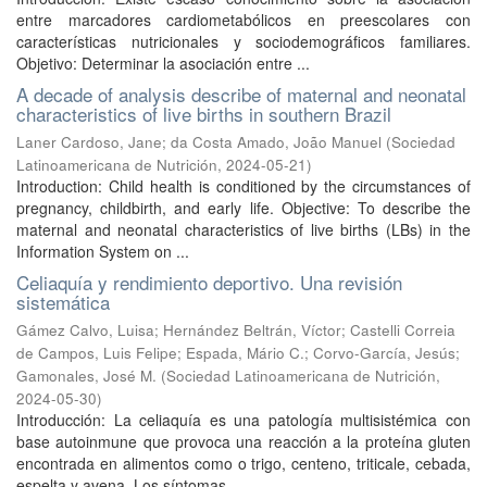
entre marcadores cardiometabólicos en preescolares con
características nutricionales y sociodemográficos familiares.
Objetivo: Determinar la asociación entre ...
A decade of analysis describe of maternal and neonatal
characteristics of live births in southern Brazil
Laner Cardoso, Jane
;
da Costa Amado, João Manuel
(
Sociedad
Latinoamericana de Nutrición
,
2024-05-21
)
Introduction: Child health is conditioned by the circumstances of
pregnancy, childbirth, and early life. Objective: To describe the
maternal and neonatal characteristics of live births (LBs) in the
Information System on ...
Celiaquía y rendimiento deportivo. Una revisión
sistemática
Gámez Calvo, Luisa
;
Hernández Beltrán, Víctor
;
Castelli Correia
de Campos, Luis Felipe
;
Espada, Mário C.
;
Corvo-García, Jesús
;
Gamonales, José M.
(
Sociedad Latinoamericana de Nutrición
,
2024-05-30
)
Introducción: La celiaquía es una patología multisistémica con
base autoinmune que provoca una reacción a la proteína gluten
encontrada en alimentos como o trigo, centeno, triticale, cebada,
espelta y avena. Los síntomas ...