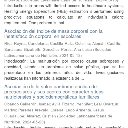
Introduction: In areas with limited access to healthcare systems,
Resting Energy Expenditure (REE) estimation is performed using
predictive equations to calculate an individual’s caloric
requirement. One problem is that ...
Asociación del índice de masa corporal con la
insatisfacción corporal en escolares
Ríos-Reyna, Candelaria
;
Castillo-Ruíz, Octelina
;
Alemán-Castillo,
SanJuana Elizabeth
;
González-Pérez, Ana Luisa
(
Sociedad
Latinoamericana de Nutrición
,
2024-05-13
)
Introducción: La malnutrición por exceso causa sobrepeso y
obesidad, siendo un problema de salud pública, que se ha
presentado en los primeros años de vida. Investigaciones
realizadas han informado la existencia de ...
Asociación de la salud cardiometabólica de
preescolares y sus padres con características
nutricionales y sociodemográficas familiares
Obando Calderón, Isabel
;
Ávila Pizarro, Yennifer
;
Leal Oyarzún,
Marlys
;
Paredes Arévalo, Lorena
;
Lugo Armenta, Jesus
Guadalupe
;
Álvarez, Cristian
(
Sociedad Latinoamericana de
Nutrición
,
2024-05-20
)
Introducción: Existe escaso conocimiento sobre la asociación