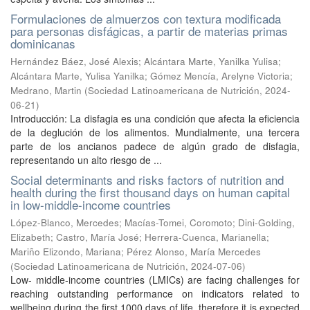
Formulaciones de almuerzos con textura modificada
para personas disfágicas, a partir de materias primas
dominicanas
Hernández Báez, José Alexis
;
Alcántara Marte, Yanilka Yulisa
;
Alcántara Marte, Yulisa Yanilka
;
Gómez Mencía, Arelyne Victoria
;
Medrano, Martin
(
Sociedad Latinoamericana de Nutrición
,
2024-
06-21
)
Introducción: La disfagia es una condición que afecta la eficiencia
de la deglución de los alimentos. Mundialmente, una tercera
parte de los ancianos padece de algún grado de disfagia,
representando un alto riesgo de ...
Social determinants and risks factors of nutrition and
health during the first thousand days on human capital
in low-middle-income countries
López-Blanco, Mercedes
;
Macías-Tomei, Coromoto
;
Dini-Golding,
Elizabeth
;
Castro, María José
;
Herrera-Cuenca, Marianella
;
Mariño Elizondo, Mariana
;
Pérez Alonso, María Mercedes
(
Sociedad Latinoamericana de Nutrición
,
2024-07-06
)
Low- middle-income countries (LMICs) are facing challenges for
reaching outstanding performance on indicators related to
wellbeing during the first 1000 days of life, therefore it is expected