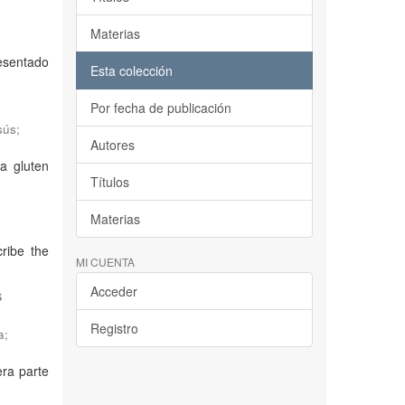
Materias
esentado
Esta colección
Por fecha de publicación
sús
;
Autores
a gluten
Títulos
Materias
cribe the
MI CUENTA
Acceder
s
Registro
a
;
era parte