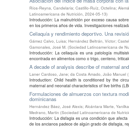
Asociación del índice de masa corporal con la
Ríos-Reyna, Candelaria
;
Castillo-Ruíz, Octelina
;
Alemá
Latinoamericana de Nutrición
,
2024-05-13
)
Introducción: La malnutrición por exceso causa sobr
en los primeros años de vida. Investigaciones realizada
Celiaquía y rendimiento deportivo. Una revisi
Gámez Calvo, Luisa
;
Hernández Beltrán, Víctor
;
Castel
Gamonales, José M.
(
Sociedad Latinoamericana de Nut
Introducción: La celiaquía es una patología multis
encontrada en alimentos como o trigo, centeno, tritica
A decade of analysis describe of maternal and n
Laner Cardoso, Jane
;
da Costa Amado, João Manuel
(
Introduction: Child health is conditioned by the circ
maternal and neonatal characteristics of live births (LB
Formulaciones de almuerzos con textura modif
dominicanas
Hernández Báez, José Alexis
;
Alcántara Marte, Yanilka
Medrano, Martin
(
Sociedad Latinoamericana de Nutric
Introducción: La disfagia es una condición que afecta 
de los ancianos padece de algún grado de disfagia, rep