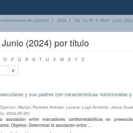
inoamericanos de nutrición
2024
Vol. 74, N° 2: Abril - Junio (202
- Junio (2024) por título
O
P
Q
R
S
T
U
V
W
X
Y
Z
Ir
eescolares y sus padres con características nutricionales y
 Oyarzún, Marlys
;
Paredes Arévalo, Lorena
;
Lugo Armenta, Jesus Gua
ión
,
2024-05-20
)
 la asociación entre marcadores cardiometabólicos en preescol
ares. Objetivo: Determinar la asociación entre ...