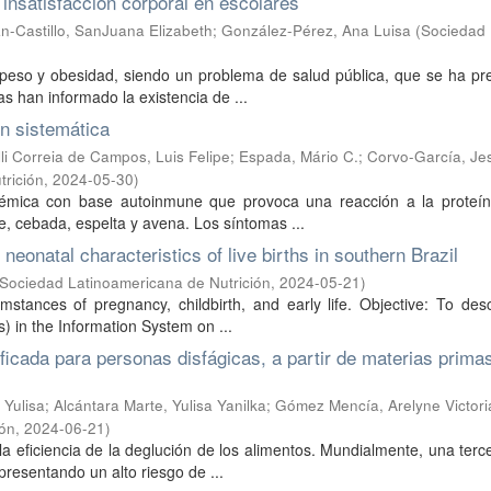
 insatisfacción corporal en escolares
n-Castillo, SanJuana Elizabeth
;
González-Pérez, Ana Luisa
(
Sociedad
epeso y obesidad, siendo un problema de salud pública, que se ha pr
s han informado la existencia de ...
ón sistemática
li Correia de Campos, Luis Felipe
;
Espada, Mário C.
;
Corvo-García, Je
rición
,
2024-05-30
)
istémica con base autoinmune que provoca una reacción a la proteín
le, cebada, espelta y avena. Los síntomas ...
eonatal characteristics of live births in southern Brazil
Sociedad Latinoamericana de Nutrición
,
2024-05-21
)
umstances of pregnancy, childbirth, and early life. Objective: To des
s) in the Information System on ...
icada para personas disfágicas, a partir de materias prima
 Yulisa
;
Alcántara Marte, Yulisa Yanilka
;
Gómez Mencía, Arelyne Victori
ión
,
2024-06-21
)
la eficiencia de la deglución de los alimentos. Mundialmente, una terc
resentando un alto riesgo de ...