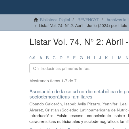
Biblioteca Digital
REVENCYT
Archivos lat
Listar Vol. 74, N° 2: Abril - Junio (2024) por título
Listar Vol. 74, N° 2: Abril 
0-9
A
B
C
D
E
F
G
H
I
J
K
L
M
N
Mostrando ítems 1-7 de 7
Asociación de la salud cardiometabólica de pr
sociodemográficas familiares
Obando Calderón, Isabel
;
Ávila Pizarro, Yennifer
;
Leal
Álvarez, Cristian
(
Sociedad Latinoamericana de Nutric
Introducción: Existe escaso conocimiento sobre
características nutricionales y sociodemográficos famili