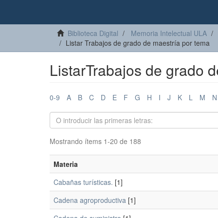
Biblioteca Digital
Memoria Intelectual ULA
Listar Trabajos de grado de maestría por tema
ListarTrabajos de grado 
0-9
A
B
C
D
E
F
G
H
I
J
K
L
M
N
Mostrando ítems 1-20 de 188
Materia
Cabañas turísticas.
[1]
Cadena agroproductiva
[1]