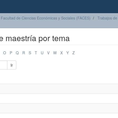
Facultad de Ciencias Económicas y Sociales (FACES)
Trabajos de
de maestría por tema
O
P
Q
R
S
T
U
V
W
X
Y
Z
Ir