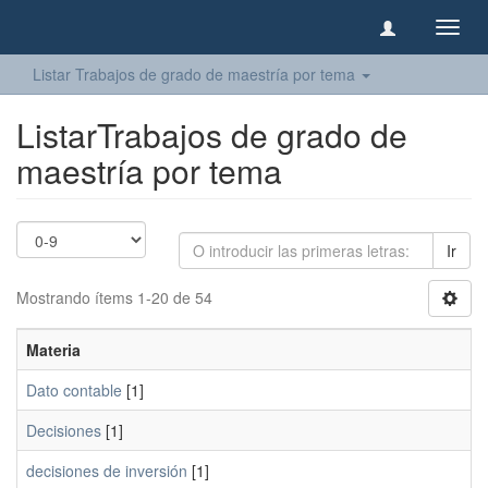
Camb
naveg
Listar Trabajos de grado de maestría por tema
ListarTrabajos de grado de
maestría por tema
Ir
Mostrando ítems 1-20 de 54
Materia
Dato contable
[1]
Decisiones
[1]
decisiones de inversión
[1]