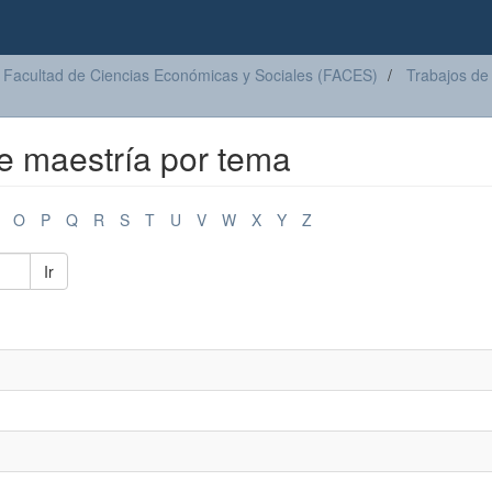
Facultad de Ciencias Económicas y Sociales (FACES)
Trabajos de
de maestría por tema
O
P
Q
R
S
T
U
V
W
X
Y
Z
Ir