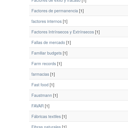
Factores de éxito y fracaso
[1]
Factores de permanencia
[1]
factores internos
[1]
Factores Intrínsecos y Extrínsecos
[1]
Fallas de mercado
[1]
Familiar budgets
[1]
Farm records
[1]
farmacias
[1]
Fast food
[1]
Faustmann
[1]
FAVAR
[1]
Fábricas textiles
[1]
Fibras naturales
[1]