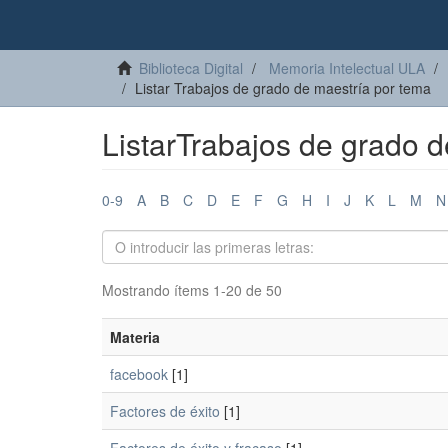
Biblioteca Digital
Memoria Intelectual ULA
Listar Trabajos de grado de maestría por tema
ListarTrabajos de grado 
0-9
A
B
C
D
E
F
G
H
I
J
K
L
M
N
Mostrando ítems 1-20 de 50
Materia
facebook
[1]
Factores de éxito
[1]