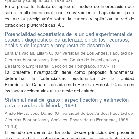
Aplicada y Computación
,
1996-02
)
En el presente trabajo se aplicó el modelo de interpolación por
spline multidimensional con suavizamiento Laplaciano, para
estimar la precipitación sobre la cuenca y optimizar la red de
estaciones pluviométricas. A ...
Potencialidad ecoturística de la unidad experimental de
caparo : diagnóstico, caracterización de los recursos,
análisis de impacto y propuesta de desarrollo
Lara Malvacias, Liliam C.
(
Universidad de Los Andes, Facultad de
Ciencias Economicas y Sociales, Centro de Investigacion y
Desarrollo Empresarial, Seccion de Postgrado
,
1997-11
)
La presente investigación tiene como propósito fundamental
determinar la potencialidad ecoturística de la Unidad
Experimental Caparo, ubicada en la Reserva Forestal Caparo en
los llanos occidentales al sur oeste del estado ...
Sistema lineal del gasto : especificación y estimación
para la ciudad de Mérida, 1986
Anido Rivas, José Daniel
(
Universidad de Los Andes, Facultad de
Ciencias Económicas y Sociales, Posgrado en Economía
,
1998-
11-13
)
El estudio de demanda ha sido, desde principios del presente
siglo, una de las aplicaciones empíricas más importantes en el