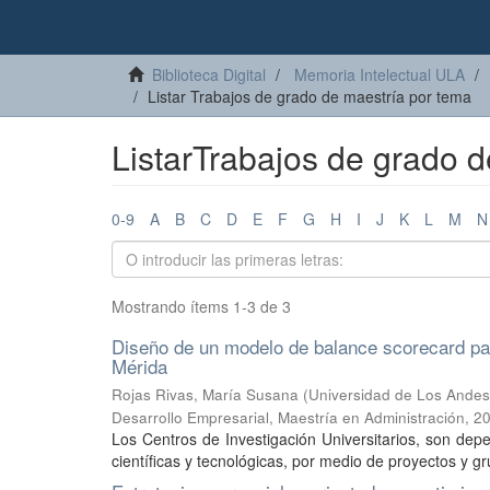
Biblioteca Digital
Memoria Intelectual ULA
Listar Trabajos de grado de maestría por tema
ListarTrabajos de grado 
0-9
A
B
C
D
E
F
G
H
I
J
K
L
M
N
Mostrando ítems 1-3 de 3
Diseño de un modelo de balance scorecard par
Mérida
Rojas Rivas, María Susana
(
Universidad de Los Andes,
Desarrollo Empresarial, Maestría en Administración
,
20
Los Centros de Investigación Universitarios, son dep
científicas y tecnológicas, por medio de proyectos y gr