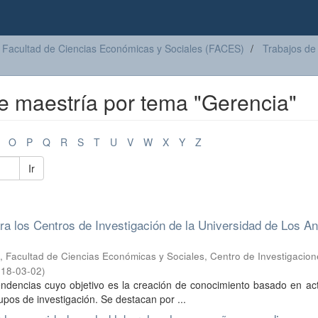
Facultad de Ciencias Económicas y Sociales (FACES)
Trabajos de
de maestría por tema "Gerencia"
O
P
Q
R
S
T
U
V
W
X
Y
Z
Ir
a los Centros de Investigación de la Universidad de Los A
 Facultad de Ciencias Económicas y Sociales, Centro de Investigacion
18-03-02
)
endencias cuyo objetivo es la creación de conocimiento basado en ac
upos de investigación. Se destacan por ...