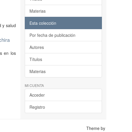
Materias
Esta colección
d y salud
Por fecha de publicación
chira
Autores
os en los
Títulos
Materias
MI CUENTA
Acceder
Registro
Theme by