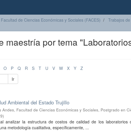
Facultad de Ciencias Económicas y Sociales (FACES)
Trabajos de
e maestría por tema "Laboratorio
O
P
Q
R
S
T
U
V
W
X
Y
Z
Ir
ud Ambiental del Estado Trujillo
s Andes, Facultad de Ciencias Económicas y Sociales, Postgrado en Ci
29
)
l analizar la estructura de costos de calidad de los laboratorios 
una metodología cualitativa, específicamente, ...