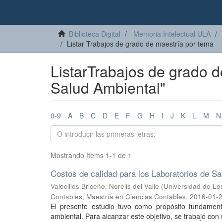
Biblioteca Digital
Memoria Intelectual ULA
Listar Trabajos de grado de maestría por tema
ListarTrabajos de grado d
Salud Ambiental"
0-9
A
B
C
D
E
F
G
H
I
J
K
L
M
N
Mostrando ítems 1-1 de 1
Costos de calidad para los Laboratorios de Sal
Valecillos Briceño, Norelis del Valle
(
Universidad de Lo
Contables, Maestría en Ciencias Contables
,
2016-01-
El presente estudio tuvo como propósito fundamenta
ambiental. Para alcanzar este objetivo, se trabajó con 