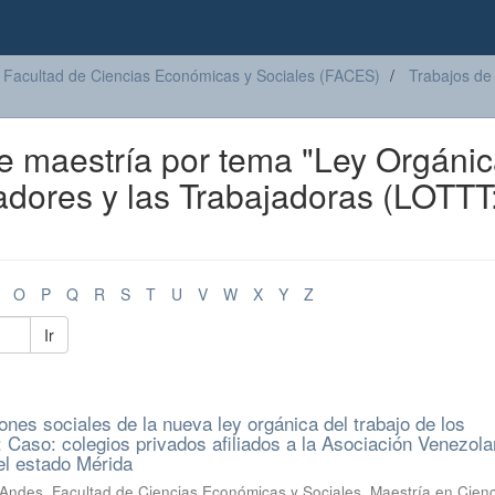
Facultad de Ciencias Económicas y Sociales (FACES)
Trabajos de
de maestría por tema "Ley Orgáni
jadores y las Trabajadoras (LOTTT
O
P
Q
R
S
T
U
V
W
X
Y
Z
Ir
nes sociales de la nueva ley orgánica del trabajo de los
: Caso: colegios privados afiliados a la Asociación Venezol
el estado Mérida
Andes, Facultad de Ciencias Económicas y Sociales, Maestría en Cien