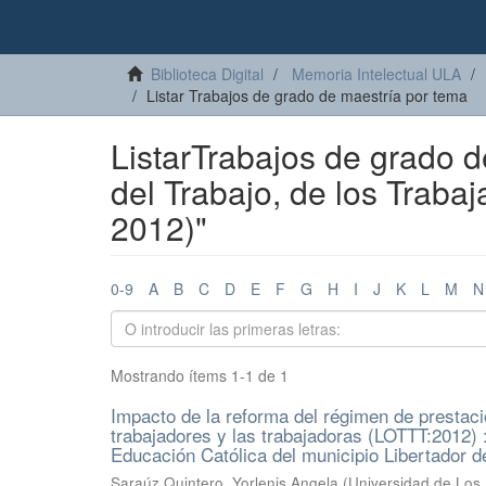
Biblioteca Digital
Memoria Intelectual ULA
Listar Trabajos de grado de maestría por tema
ListarTrabajos de grado 
del Trabajo, de los Traba
2012)"
0-9
A
B
C
D
E
F
G
H
I
J
K
L
M
N
Mostrando ítems 1-1 de 1
Impacto de la reforma del régimen de prestacio
trabajadores y las trabajadoras (LOTTT:2012) 
Educación Católica del municipio Libertador d
Saraúz Quintero, Yorlenis Angela
(
Universidad de Los 